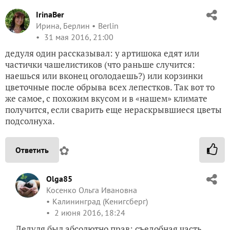
IrinaBer
Ирина, Берлин
Berlin
31 мая 2016, 21:00
дедуля один рассказывал: у артишока едят или
частички чашелистиков (что раньше случится:
наешься или вконец оголодаешь?) или корзинки
цветочные после обрыва всех лепестков. Так вот то
же самое, с похожим вкусом и в «нашем» климате
получится, если сварить еще нераскрывшиеся цветы
подсолнуха.
✿
Ответить
Olga85
Косенко Ольга Ивановна
Калининград (Кенигсберг)
2 июня 2016, 18:24
Дедуля был абсолютно прав: съедобная часть