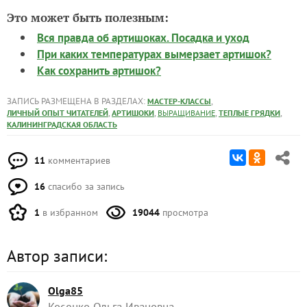
Это может быть полезным:
Вся правда об артишоках. Посадка и уход
При каких температурах вымерзает артишок?
Как сохранить артишок?
ЗАПИСЬ РАЗМЕЩЕНА В РАЗДЕЛАХ:
,
МАСТЕР-КЛАССЫ
,
,
,
,
ЛИЧНЫЙ ОПЫТ ЧИТАТЕЛЕЙ
АРТИШОКИ
ВЫРАЩИВАНИЕ
ТЕПЛЫЕ ГРЯДКИ
КАЛИНИНГРАДСКАЯ ОБЛАСТЬ
11
комментариев
16
спасибо за запись
1
в избранном
19044
просмотра
Автор записи:
Olga85