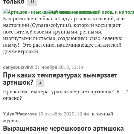
только
11
Как роскошен сейчас в Саду артишок колючий, или
настоящий (Cynarascolymus), который восхищает
посетителей своими крупными, резными,
изогнутыми листьями, создающими сизо-зеленую
гамму! Это растение, напоминающее гигантский
двухметровый...
21 ноября 2018, 12:14
denysbulavin9
При каких температурах вымерзает
артишок?
4
При каких температурах вымерзает артишок? -6...-7
опасно?
10 октября 2020, 12:44
в личный
YulyaPifagorova
журнал
Выращивание черешкового артишока