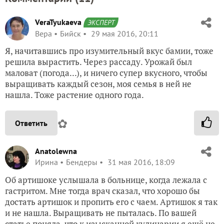
VeraTyukaeva
ЭКСПЕРТ
Вера
Бийск
29 мая 2016, 20:11
Я, начитавшись про изумительный вкус бамии, тоже
решила вырастить. Через рассаду. Урожай был
маловат (погода...), и ничего супер вкусного, чтобы
выращивать каждый сезон, моя семья в ней не
нашла. Тоже растение одного года.
✿
Ответить
Anatolewna
Ирина
Бендеры
31 мая 2016, 18:09
Об артишоке услышала в больнице, когда лежала с
гастритом. Мне тогда врач сказал, что хорошо бы
достать артишок и пропить его с чаем. Артишок я так
и не нашла. Выращивать не пыталась. По вашей
статье поняла, что к изысканной кулинарии я ещё не