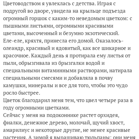
Цветоводством я увлеклась с детства. Играя с
подругой во дворе, увидела на крыльце подъезда
огромный горшок с каким-то неведомым цветком: с
пышными листьями, огромными красивыми
цветами, высоченный и безумно экзотический.
Еле-еле, кряхтя, принесла его домой. Оказалось-
олеандр, красивый и ядовитый, как все шикарное и
красочное. Каждый день я протирала ему листья от
пыли, обрызгивала из брызгалки водой и
специальными витаминными растворами, натирала
специальными смесями и добавляла в почву
камушки, минералы и все для того, чтобы это чудо
росло быстрее.
Цветок благодарил меня тем, что цвел четыре раза в
году огромными цветками.
Сейчас у меня на подоконнике растет орхидея,
фиалки, денежное дерево, молочай, щучий хвост,
амарилиус и некоторые другие, не менее красивые
растения. А зимой я выращиваю тюльпаны: они меня