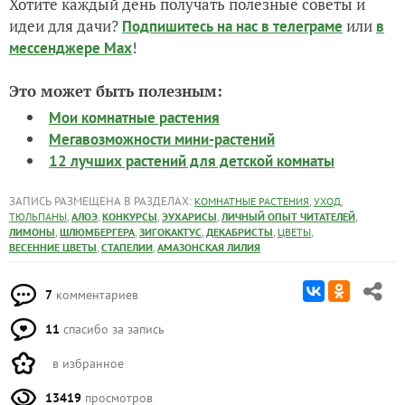
Хотите каждый день получать полезные советы и
идеи для дачи?
или
Подпишитесь на нас
в телеграме
в
!
мессенджере Max
Это может быть полезным:
Мои комнатные растения
Мегавозможности мини-растений
12 лучших растений для детской комнаты
ЗАПИСЬ РАЗМЕЩЕНА В РАЗДЕЛАХ:
,
,
КОМНАТНЫЕ РАСТЕНИЯ
УХОД
,
,
,
,
,
ТЮЛЬПАНЫ
АЛОЭ
КОНКУРСЫ
ЭУХАРИСЫ
ЛИЧНЫЙ ОПЫТ ЧИТАТЕЛЕЙ
,
,
,
,
,
ЛИМОНЫ
ШЛЮМБЕРГЕРА
ЗИГОКАКТУС
ДЕКАБРИСТЫ
ЦВЕТЫ
,
,
ВЕСЕННИЕ ЦВЕТЫ
СТАПЕЛИИ
АМАЗОНСКАЯ ЛИЛИЯ
7
комментариев
11
спасибо за запись
в избранное
13419
просмотров