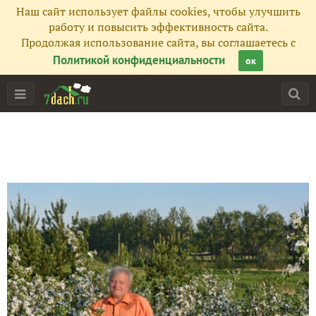
Наш сайт использует файлы cookies, чтобы улучшить
работу и повысить эффективность сайта.
Продолжая использование сайта, вы соглашаетесь с
Политикой конфиденциальности
ок
Главная
Подписчики
735
Все публикации
55
Фото
337
Сейчас обсуждают
Ксамил, Бутринт, Химара. Албания, Ионическое море, луч