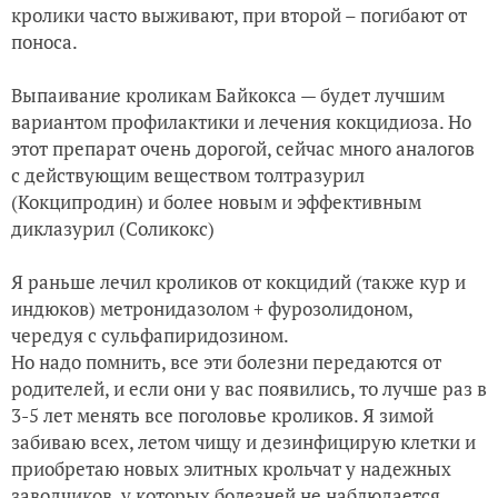
кролики часто выживают, при второй – погибают от
поноса.
Выпаивание кроликам Байкокса — будет лучшим
вариантом профилактики и лечения кокцидиоза. Но
этот препарат очень дорогой, сейчас много аналогов
с действующим веществом толтразурил
(Кокципродин) и более новым и эффективным
диклазурил (Соликокс)
Я раньше лечил кроликов от кокцидий (также кур и
индюков) метронидазолом + фурозолидоном,
чередуя с сульфапиридозином.
Но надо помнить, все эти болезни передаются от
родителей, и если они у вас появились, то лучше раз в
3-5 лет менять все поголовье кроликов. Я зимой
забиваю всех, летом чищу и дезинфицирую клетки и
приобретаю новых элитных крольчат у надежных
заводчиков, у которых болезней не наблюдается.