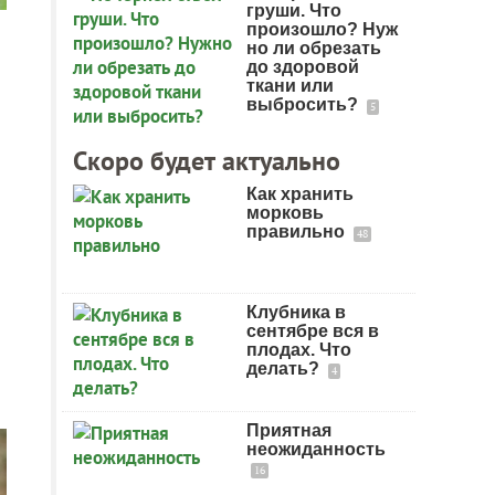
груши. Что
произошло? Нуж
но ли обрезать
до здоровой
ткани или
выбросить?
5
Скоро будет актуально
Как хранить
морковь
правильно
48
Клубника в
сентябре вся в
плодах. Что
делать?
4
Приятная
неожиданность
16