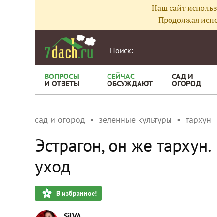
Наш сайт использ
Продолжая испо
ВОПРОСЫ
СЕЙЧАС
САД И
И ОТВЕТЫ
ОБСУЖДАЮТ
ОГОРОД
сад и огород
зеленные культуры
тархун
Эстрагон, он же тархун
уход
В избранное!
SilVA