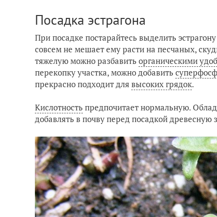
Посадка эстрагона
При посадке постарайтесь выделить эстрагону
совсем не мешает ему расти на песчаных, ску
тяжелую можно разбавить
органическими удо
перекопку участка, можно добавить
суперфосф
прекрасно подходит для
высоких грядок
.
Кислотность
предпочитает нормальную. Облад
добавлять в почву перед посадкой древесную з