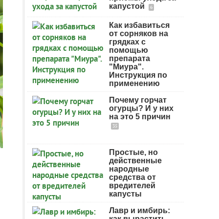
капустой
6
Как избавиться
от сорняков на
грядках с
помощью
препарата
"Миура".
Инструкция по
применению
Почему горчат
огурцы? И у них
на это 5 причин
35
Простые, но
действенные
народные
средства от
вредителей
капусты
Лавр и имбирь:
как вырастить