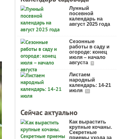
Лунный
посевной
календарь на
август 2025 года
Сезонные
работы в саду и
огороде: конец
июля – начало
августа
9
Листаем
народный
календарь: 14-21
июля
31
Сейчас актуально
Как вырастить
крупные кочаны.
Секретные
приемы ухода за