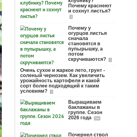
клубнику?
Почему краснеют
и сохнут листья?
3
Почему у
огурцов листья
сначала
становятся в
пупырышку, а
потом
скручиваются?
1
Очень сухое и жаркое лето, грунт -
соленый чернозем. Как увеличить
урожайность картофеля и какой
сорт более подходящий к таким
условиям?
1
Выращиваем
баклажаны в
группе. Сезон
2026 года
266
Почернел ствол