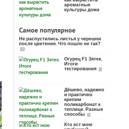
ароматные
культуры дома
Самое популярное
Не распустились листья у черешни
после цветения. Что пошло не так?
13
Огурец F1 Зятек.
Итоги
тестирования
1
Дёшево, надежно
и практично
крепим
поликарбонат к
теплице. Разные
способы
3
Кто ест мою