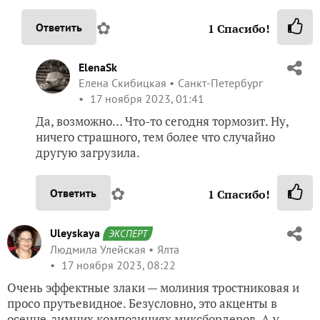
✿
Ответить
1
Спасибо!
ElenaSk
Елена Скибицкая
Санкт-Петербург
17 ноября 2023, 01:41
Да, возможно… Что-то сегодня тормозит. Ну,
ничего страшного, тем более что случайно
другую загрузила.
✿
Ответить
1
Спасибо!
Uleyskaya
ЭКСПЕРТ
Людмила Улейская
Ялта
17 ноября 2023, 08:22
Очень эффектные злаки — молиния тростниковая и
просо прутьевидное. Безусловно, это акценты в
осенне-зимних композициях миксбордеров. А у