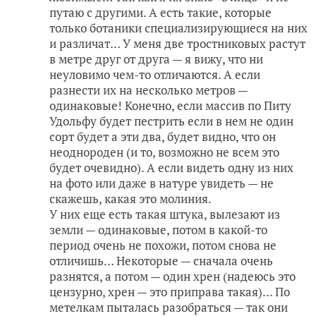
путаю с другими. А есть такие, которые
только ботаники специализирующиеся на них
и различат… У меня две тростниковых растут
в метре друг от друга — я вижу, что ни
неуловимо чем-то отличаются. А если
разнести их на несколько метров —
одинаковые! Конечно, если массив по Питу
Удольфу будет пестрить если в нем не один
сорт будет а эти два, будет видно, что он
неоднороден (и то, возможно не всем это
будет очевидно). А если видеть одну из них
на фото или даже в натуре увидеть — не
скажешь, какая это молиния.
У них еще есть такая штука, вылезают из
земли — одинаковые, потом в какой-то
период очень не похожи, потом снова не
отличишь… Некоторые — сначала очень
разнятся, а потом — один хрен (надеюсь это
цензурно, хрен — это приправа такая)… По
метелкам пыталась разобраться — так они