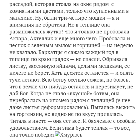
рассадой, которая стояла на окне рядом с
комнатными цветами, только что купленными в
магазине. Ну, были три-четыре мошки — я и
внимания не обратила. Но в теплице она
размножилась жутко! Что я только не пробовала —
Актара, Актеллик и еще много чего. Пробовала и
чеснок с зеленым мылом и горчицей — на неделю
не хватало. Бархатцы я сажаю каждый год в
теплице по краю грядок — не спасли. Обрывала
листву, засеянную яйцами, целыми мешками, ее
ничего не берет. Хоть десяток останется — и опять
тучи летают. Всю ботву осенью сожгла, но боюсь,
что в земле что-нибудь осталось и перезимует, не
дай Бог. Когда не стало «вкусной» ботвы, она
перебралась на ипомею рядом с теплицей (у нее
даже листья деформировались). Пыталась выжить
на гортензии, но видно не по вкусу пришлась.
Читала в инете — она ест все. И бахчевые с особым
удовольствием. Если зима будет теплая — то все,
она точно победит