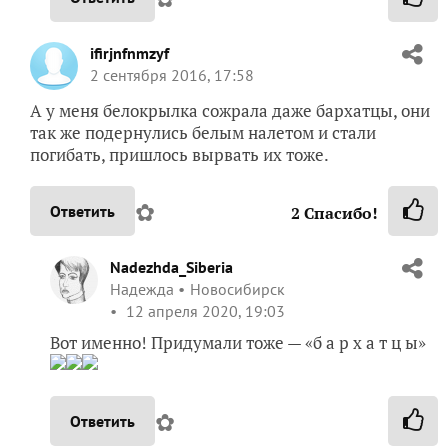
ifirjnfnmzyf
2 сентября 2016, 17:58
А у меня белокрылка сожрала даже бархатцы, они
так же подернулись белым налетом и стали
погибать, пришлось вырвать их тоже.
✿
Ответить
2
Спасибо!
Nadezhda_Siberia
Надежда
Новосибирск
12 апреля 2020, 19:03
Вот именно! Придумали тоже — «б а р х а т ц ы»
✿
Ответить