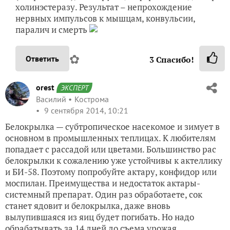
холинэстеразу. Результат – непрохождение
нервных импульсов к мышцам, конвульсии,
паралич и смерть
✿
Ответить
3
Спасибо!
orest
ЭКСПЕРТ
Василий
Кострома
9 сентября 2014, 10:21
Белокрылка — субтропическое насекомое и зимует в
основном в промышленных теплицах. К любителям
попадает с рассадой или цветами. Большинство рас
белокрылки к сожалению уже устойчивы к актеллику
и БИ-58. Поэтому попробуйте актару, конфидор или
моспилан. Преимущества и недостаток актары-
системный препарат. Один раз обработаете, сок
станет ядовит и белокрылка, даже вновь
вылупившаяся из яиц будет погибать. Но надо
обрабатывать за 14 дней до съема урожая.