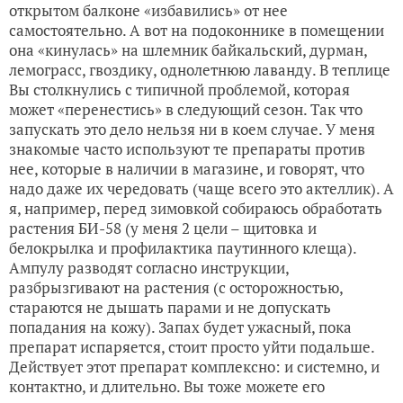
открытом балконе «избавились» от нее
самостоятельно. А вот на подоконнике в помещении
она «кинулась» на шлемник байкальский, дурман,
лемограсс, гвоздику, однолетнюю лаванду. В теплице
Вы столкнулись с типичной проблемой, которая
может «перенестись» в следующий сезон. Так что
запускать это дело нельзя ни в коем случае. У меня
знакомые часто используют те препараты против
нее, которые в наличии в магазине, и говорят, что
надо даже их чередовать (чаще всего это актеллик). А
я, например, перед зимовкой собираюсь обработать
растения БИ-58 (у меня 2 цели – щитовка и
белокрылка и профилактика паутинного клеща).
Ампулу разводят согласно инструкции,
разбрызгивают на растения (с осторожностью,
стараются не дышать парами и не допускать
попадания на кожу). Запах будет ужасный, пока
препарат испаряется, стоит просто уйти подальше.
Действует этот препарат комплексно: и системно, и
контактно, и длительно. Вы тоже можете его