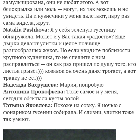
замульчирована, они не любят этого. А вот
белокрылка или моль — могут, их так можешь и не
увидеть. Да и кузнечики у меня залетают, пару раз
сама видела, жрут.
Natalia Pashkova:
Я у себя зеленую гусеницу
обнаружила. Может и у Вас такая «радость»? Еще
дырки делают улитки и целое полчище
разнообразных жуков. Но если увидите поблизости
крупного кузнечика, то не спешите с ним
расправляться — он как раз пришел по душу того, кто
листья грызёт))) козявок он очень даже трогает, а вот
травку не ест)))
Надежда Вахрушева:
Мария, попробую
Антонина Прокофьева:
Тоже самое и у меня,
сегодня обсыпала кусты золой.
Татьяна Яковлева:
Похоже на совку. Я ночью с
фонариком гусениц собирала. И слизни, улитки тоже
так умеют.