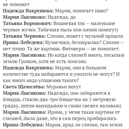
не поможет
Надежда Вахрушева:
Мария, помогает пиво?
Мария Лысикова:
Надежда, да
Татьяна Воронович:
Вишневая тля — маленькие
черные жучки. Табачная пыль или химия помогут)
Татьяна Чернова:
Слизни, может с мульчой пришли
Ирина Лебедева:
Кузнечики, белокрылка? Слизни —
нет точно. Та же картина. Фитоверм — не помогает.
Мария Лысикова:
Но когда слизней много, посыпаю
землю Громом, хотя не есть полезно.
Надежда Вахрушева:
Мария, они в большом
количестве туда набираются и уползти не могут? И
как много надо угощения такого?
Света Щемелёва:
Муравьи могут
Мария Лысикова:
Надежда, они забираются в
блюдца, ставлю два-три блюдечка на 5 метровую
грядку, потом выкидываю и снова свежее наливаю)
Мария Лысикова:
Ирина, у меня такая картина от
слизней, было даже, что в сам перец пробирались
Ирина Лебедева:
Мария, вряд ли слизни, там земля