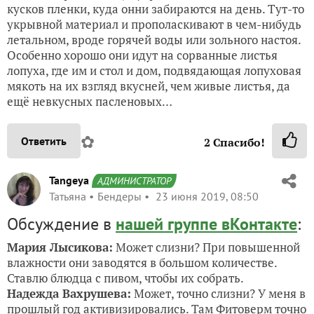
кусков пленки, куда онни забираются на день. Тут-то
укрывной материал и прополаскивают в чем-нибудь
летальном, вроде горячей воды или зольного настоя.
Особенно хорошо они идут на сорванные листья
лопуха, где им и стол и дом, подвядающая лопуховая
мякоть на их взгляд вкусней, чем живые листья, да
ещё невкусных пасленовых…
✿
Ответить
2
Спасибо!
Tangeya
АДМИНИСТРАТОР
Татьяна
Бендеры
23 июня 2019, 08:50
Обсуждение в
нашей группе вКонтакте
:
Мария Лысикова:
Может слизни? При повышенной
влажности они заводятся в большом количестве.
Ставлю блюдца с пивом, чтобы их собрать.
Надежда Вахрушева:
Может, точно слизни? У меня в
прошлый год активизировались. Там Фитоверм точно