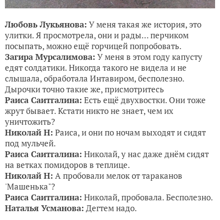
Любовь Лукьянова:
У меня такая же история, это
улитки. Я просмотрела, они и рады… перчиком
посыпать, можно ещё горчицей попробовать.
Загира Мурсалимова:
У меня в этом году капусту
едят солдатики. Никогда такого не видела и не
слышала, обработала Интавиром, бесполезно.
Дырочки точно такие же, присмотритесь
Раиса Саитгалина:
Есть ещё двухвостки. Они тоже
жрут бывает. Кстати никто не знает, чем их
уничтожить?
Николай Н:
Раиса, и они по ночам выходят и сидят
под мульчей.
Раиса Саитгалина:
Николай, у нас даже днём сидят
на ветках помидоров в теплице.
Николай Н:
А пробовали мелок от тараканов
'Машенька"?
Раиса Саитгалина:
Николай, пробовала. Бесполезно.
Наталья Усманова:
Дегтем надо.