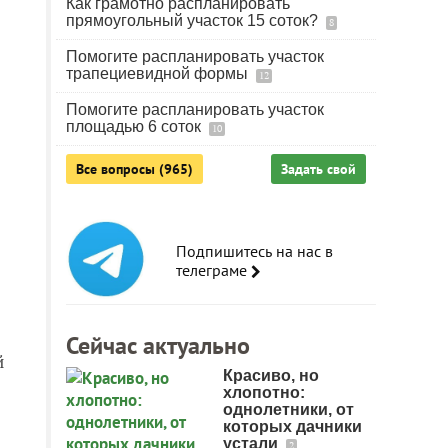
Как грамотно распланировать
прямоугольный участок 15 соток?
8
Помогите распланировать участок
трапециевидной формы
12
Помогите распланировать участок
площадью 6 соток
10
Все вопросы (965)
Задать свой
Подпишитесь на нас в
телеграме
Сейчас актуально
й
Красиво, но
хлопотно:
однолетники, от
которых дачники
устали
2