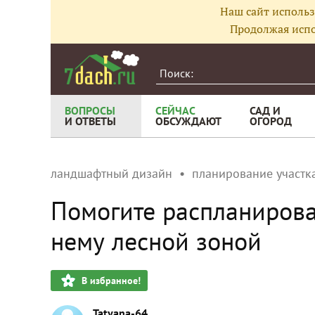
Наш сайт использ
Продолжая испо
ВОПРОСЫ
СЕЙЧАС
САД И
И ОТВЕТЫ
ОБСУЖДАЮТ
ОГОРОД
ландшафтный дизайн
планирование участка
Помогите распланирова
нему лесной зоной
В избранное!
Tatyana-64