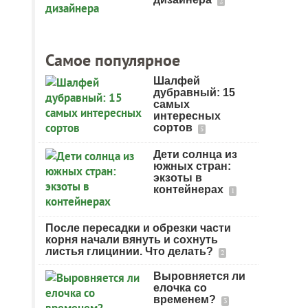
2
Самое популярное
Шалфей
дубравный: 15
самых
интересных
сортов
5
Дети солнца из
южных стран:
экзоты в
контейнерах
1
После пересадки и обрезки части
корня начали вянуть и сохнуть
листья глицинии. Что делать?
2
Выровняется ли
елочка со
временем?
3