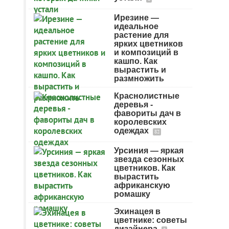
Ирезине —
идеальное
растение для
ярких цветников
и композиций в
кашпо. Как
вырастить и
размножить
Краснолистные
деревья -
фавориты дач в
королевских
одеждах
82
Урсиния — яркая
звезда сезонных
цветников. Как
вырастить
африканскую
ромашку
Эхинацея в
цветнике: советы
дизайнера