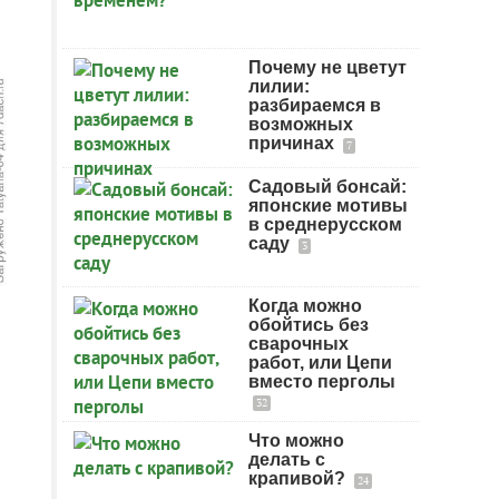
Почему не цветут
лилии:
разбираемся в
возможных
причинах
7
Садовый бонсай:
японские мотивы
в среднерусском
саду
3
Когда можно
обойтись без
сварочных
работ, или Цепи
вместо перголы
32
Что можно
делать с
крапивой?
24