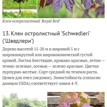
Клен остролистный 'Royal Red'
13. Клен остролистный 'Schwedleri'
('Шведлери')
Дерево высотой 15-20 м и шириной 5 м с
широкоокруглой или ширококонической густой
кроной. Листья блестящие, кроваво-красные, летом —
темно-зеленые, осенью — зелено-красные. Цветки
пурпурно-желтые. Сорт средний по темпам роста.
Ценен для пчел (медонос). Зимостойкость (согласно
данным USDA) соответствует зонам 4-9.