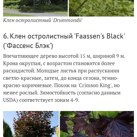
Клен остролистный 'Drummondii'
6. Клен остролистный 'Faassen's Black'
('Фассенс Блэк')
Впечатляющее дерево высотой 15 м, шириной 9 м.
Крона округлая, с возрастом становится более
раскидистой. Молодые листья при распускании
светло-красные, затем, до конца сезона, темно-
красно-коричневые. Похож на 'Crimson King', но
менее рослый. Зимостойкость (согласно данным
USDA) соответствует зонам 4-9.