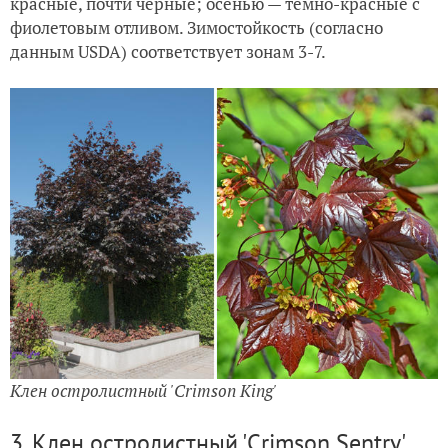
красные, почти черные; осенью — темно-красные с
фиолетовым отливом. Зимостойкость (согласно
данным USDA) соответствует зонам 3-7.
Клен остролистный 'Crimson King'
3. Клен остролистный 'Crimson Sentry'