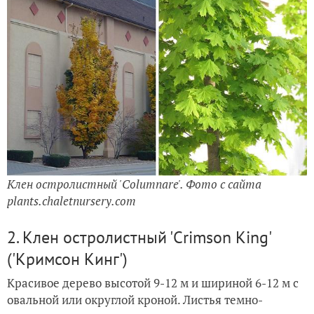
Клен остролистный 'Cоlumnare'. Фото с сайта
plants.chaletnursery.com
2. Клен остролистный 'Crimson King'
('Кримсон Кинг')
Красивое дерево высотой 9-12 м и шириной 6-12 м с
овальной или округлой кроной. Листья темно-