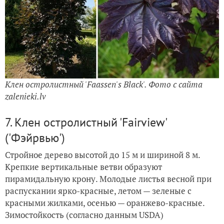
Клен остролистный 'Faassen's Black'. Фото с сайта
zalenieki.lv
7. Клен остролистный 'Fairview'
('Фэйрвью')
Стройное дерево высотой до 15 м и шириной 8 м.
Крепкие вертикальные ветви образуют
пирамидальную крону. Молодые листья весной при
распускании ярко-красные, летом — зеленые с
красными жилками, осенью — оранжево-красные.
Зимостойкость (согласно данным USDA)