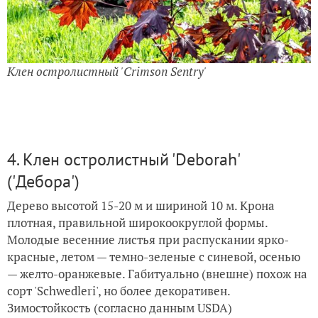
Клен остролистный 'Crimson Sentry'
4. Клен остролистный 'Deborah'
('Дебора')
Дерево высотой 15-20 м и шириной 10 м. Крона
плотная, правильной широкоокруглой формы.
Молодые весенние листья при распускании ярко-
красные, летом — темно-зеленые с синевой, осенью
— желто-оранжевые. Габитуально (внешне) похож на
сорт 'Schwedleri', но более декоративен.
Зимостойкость (согласно данным USDA)