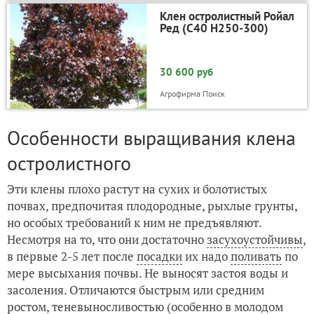
Клен остролистный Ройал
Ред (С40 Н250-300)
30 600 руб
Агрофирма Поиск
Особенности выращивания клена
остролистного
Эти клены плохо растут на сухих и болотистых
почвах, предпочитая плодородные, рыхлые грунты,
но особых требований к ним не предъявляют.
Несмотря на то, что они достаточно
засухоустойчивы
,
в первые 2-5 лет после
посадки
их надо
поливать
по
мере высыхания почвы. Не выносят застоя воды и
засоления. Отличаются быстрым или средним
ростом, теневыносливостью (особенно в молодом