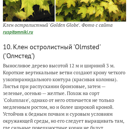
Клен остролистный 'Golden Globe'. Фото с сайта
ruspitomniki.ru
10. Клен остролистный 'Olmsted'
('Олмстед')
Выносливое дерево высотой 12 м и шириной 3 м.
Короткие вертикальные ветви создают крону четкого
узкопирамидального контура (красивая колонна).
Листья при распускании бронзовые, затем —
зеленые, осенью — желтые. Похож на сорт
'Cоlumnare', однако от него отличается не только
медленным ростом, но и более широкой кроной.
Устойчив к бедным почвам и суровым условиям
окружающей среды, но его следует выращивать там,
где сильные поверхностные корни не будут