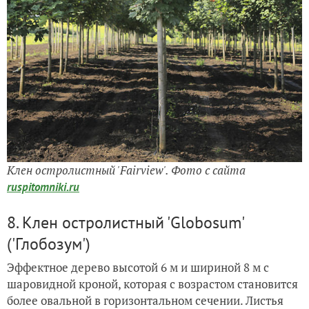
Клен остролистный 'Fairview'. Фото с сайта
ruspitomniki.ru
8. Клен остролистный 'Globosum'
('Глобозум')
Эффектное дерево высотой 6 м и шириной 8 м с
шаровидной кроной, которая с возрастом становится
более овальной в горизонтальном сечении. Листья