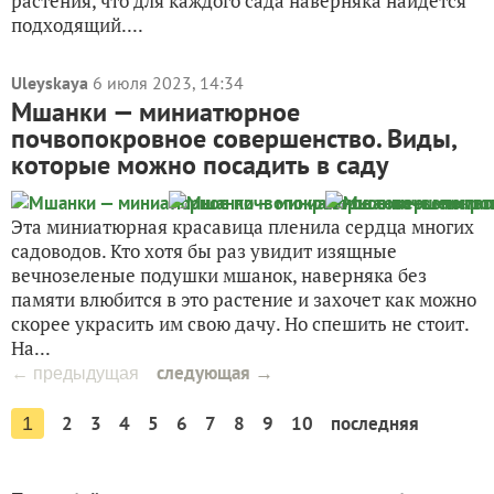
растения, что для каждого сада наверняка найдется
подходящий....
Uleyskaya
6 июля 2023, 14:34
Мшанки — миниатюрное
почвопокровное совершенство. Виды,
которые можно посадить в саду
Эта миниатюрная красавица пленила сердца многих
садоводов. Кто хотя бы раз увидит изящные
вечнозеленые подушки мшанок, наверняка без
памяти влюбится в это растение и захочет как можно
скорее украсить им свою дачу. Но спешить не стоит.
На...
следующая →
← предыдущая
2
3
4
5
6
7
8
9
10
последняя
1