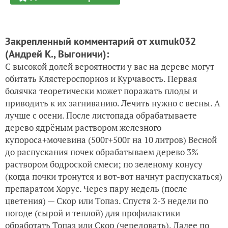
Закрепленный комментарий от xumuk032
(Андрей К., Выгоничи)
:
С высокой долей вероятности у вас на дереве могут
обитать Клястероспориоз и Курчавость. Первая
болячка теоретически может поражать плоды и
приводить к их загниванию. Лечить нужно с весны. А
лучше с осени. После листопада обрабатываете
дерево ядрёным раствором железного
купороса+мочевина (500г+500г на 10 литров) Весной
до распускания почек обрабатываем дерево 3%
раствором бодроской смеси; по зеленому конусу
(когда почки тронутся и вот-вот начнут распускаться)
препаратом Хорус. Через пару недель (после
цветения) — Скор или Топаз. Спустя 2-3 недели по
погоде (сырой и теплой) для профилактики
обработать Топаз или Скор (чередовать). Далее по