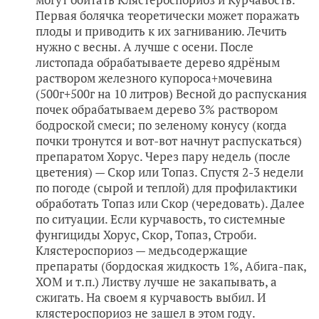
Первая болячка теоретически может поражать
плоды и приводить к их загниванию. Лечить
нужно с весны. А лучше с осени. После
листопада обрабатываете дерево ядрёным
раствором железного купороса+мочевина
(500г+500г на 10 литров) Весной до распускания
почек обрабатываем дерево 3% раствором
бодроской смеси; по зеленому конусу (когда
почки тронутся и вот-вот начнут распускаться)
препаратом Хорус. Через пару недель (после
цветения) — Скор или Топаз. Спустя 2-3 недели
по погоде (сырой и теплой) для профилактики
обработать Топаз или Скор (чередовать). Далее
по ситуации. Если курчавость, то системные
фунгициды Хорус, Скор, Топаз, Строби.
Клястероспориоз — медьсодержащие
препараты (бордоская жидкость 1%, Абига-пак,
ХОМ и т.п.) Листву лучше не закапывать, а
сжигать. На своем я курчавость выбил. И
клястероспориоз не зашел в этом году.