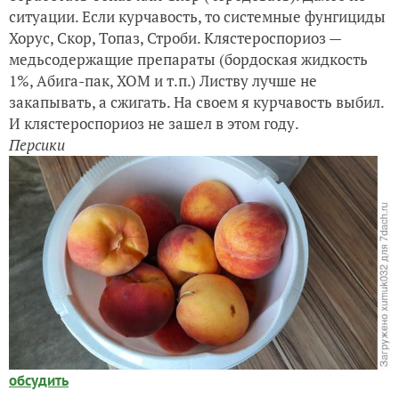
ситуации. Если курчавость, то системные фунгициды
Хорус, Скор, Топаз, Строби. Клястероспориоз —
медьсодержащие препараты (бордоская жидкость
1%, Абига-пак, ХОМ и т.п.) Листву лучше не
закапывать, а сжигать. На своем я курчавость выбил.
И клястероспориоз не зашел в этом году.
Персики
обсудить