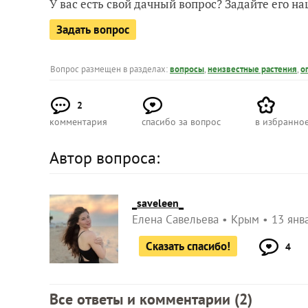
У вас есть свой дачный вопрос? Задайте его 
Задать вопрос
Вопрос размещен в разделах:
вопросы
,
неизвестные растения
,
о
2
комментария
спасибо за вопрос
в избранно
Автор вопроса:
_saveleen_
Елена Савельева
Крым
13 янв
Сказать спасибо!
4
Все ответы и комментарии (
2
)