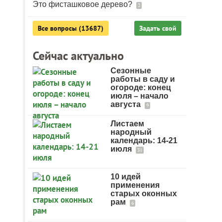
Это фисташковое дерево?
2
Все вопросы (13687)
Задать свой
Сейчас актуально
Сезонные
работы в саду и
огороде: конец
июля – начало
августа
9
Листаем
народный
календарь: 14-21
июля
31
10 идей
применения
старых оконных
рам
6