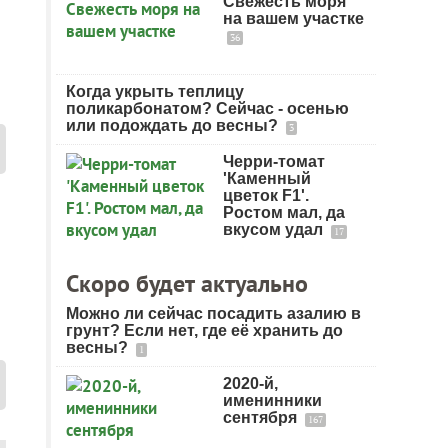
Свежесть моря
на вашем участке
36
Когда укрыть теплицу
поликарбонатом? Сейчас - осенью
или подождать до весны?
3
Черри-томат
'Каменный
цветок F1'.
Ростом мал, да
вкусом удал
17
Скоро будет актуально
Можно ли сейчас посадить азалию в
грунт? Если нет, где её хранить до
весны?
1
2020-й,
именинники
сентября
167