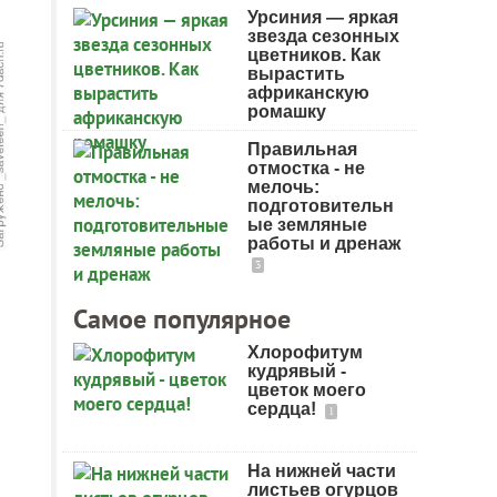
Урсиния — яркая
звезда сезонных
цветников. Как
вырастить
африканскую
ромашку
Правильная
отмостка - не
мелочь:
подготовительн
ые земляные
работы и дренаж
3
Самое популярное
Хлорофитум
кудрявый -
цветок моего
сердца!
1
На нижней части
листьев огурцов