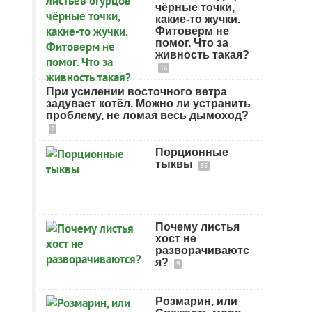
чёрные точки,
какие-то жучки.
Фитоверм не
помог. Что за
живность такая?
16
При усилении восточного ветра
задувает котёл. Можно ли устранить
проблему, не ломая весь дымоход?
7
Порционные
тыквы
55
Почему листья
хост не
разворачиваютс
я?
9
Розмарин, или