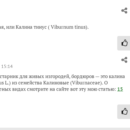
, или Калина тинус ( Viburnum tinus).
 15:14
старник для живых изгородей, бордюров — это калина
s L.) из семейства Калиновые (Viburnaceae). О
еных видах смотрите на сайте вот эту мою статью:
15