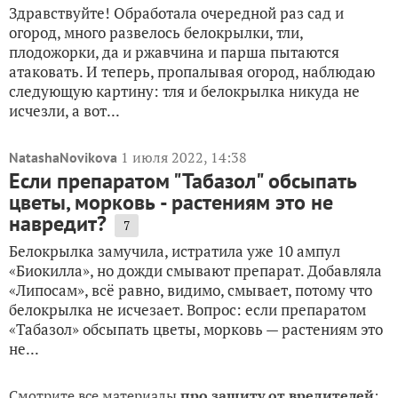
Здравствуйте! Обработала очередной раз сад и
огород, много развелось белокрылки, тли,
плодожорки, да и ржавчина и парша пытаются
атаковать. И теперь, пропалывая огород, наблюдаю
следующую картину: тля и белокрылка никуда не
исчезли, а вот...
1 июля 2022, 14:38
NatashaNovikova
Если препаратом "Табазол" обсыпать
цветы, морковь - растениям это не
навредит?
7
Белокрылка замучила, истратила уже 10 ампул
«Биокилла», но дожди смывают препарат. Добавляла
«Липосам», всё равно, видимо, смывает, потому что
белокрылка не исчезает. Вопрос: если препаратом
«Табазол» обсыпать цветы, морковь — растениям это
не...
Смотрите все материалы
про защиту от вредителей
: