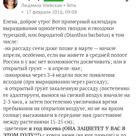
Людмила Улейская
Ялта
17 февраля 2016, 09:08
Елена, доброе утро! Вот примерный календарь
выращивания однолетних гвоздик и гвоздики
турецкой, или бородатой (Dianthus barbatus) в том
числе:
-на рассаду сеем даже позже в марте — начале
апреля, особенно, если вы живете в средней полосе
России и у вас нет возможности досвечивать; или в
открытый грунт — в апреле-мае;
-пикировка через 3-4 недели после появления
всходов (при выращивании через рассаду);
-в открытый грунт закаленную рассаду (постепенно
ее адаптируем, вынося на свежий воздух вначале на
2-3 часа, а затем постепенно увеличивая время
пребывания на открытом воздухе, но не на ярком
солнце) высаживаем в середине мая (расстояние
между растениями 15-25 см);
-цветение
в год посева (ОНА ЗАЦВЕТЕТ У ВАС В
ЭТОМ ГОДУ!!!)
с конца июня (на юге раньше) и до