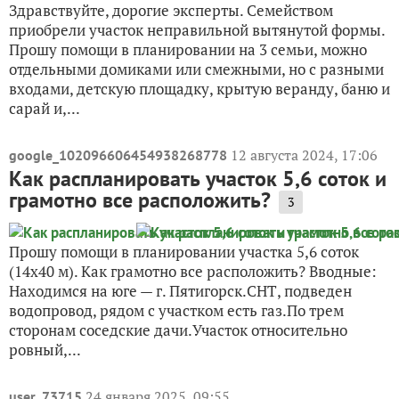
Здравствуйте, дорогие эксперты. Семейством
приобрели участок неправильной вытянутой формы.
Прошу помощи в планировании на 3 семьи, можно
отдельными домиками или смежными, но с разными
входами, детскую площадку, крытую веранду, баню и
сарай и,...
12 августа 2024, 17:06
google_102096606454938268778
Как распланировать участок 5,6 соток и
грамотно все расположить?
3
Прошу помощи в планировании участка 5,6 соток
(14x40 м). Как грамотно все расположить? Вводные:
Находимся на юге — г. Пятигорск.СНТ, подведен
водопровод, рядом с участком есть газ.По трем
сторонам соседские дачи.Участок относительно
ровный,...
24 января 2025, 09:55
user_73715