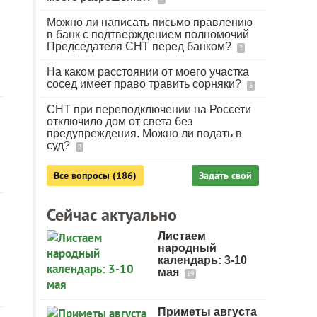
Можно ли написать письмо правлению
в банк с подтверждением полномочий
Председателя СНТ перед банком?
2
На каком расстоянии от моего участка
сосед имеет право травить сорняки?
3
СНТ при переподключении на Россети
отключило дом от света без
предупреждения. Можно ли подать в
суд?
2
Все вопросы (186)
Задать свой
Сейчас актуально
Листаем
народный
календарь: 3-10
мая
19
Приметы августа