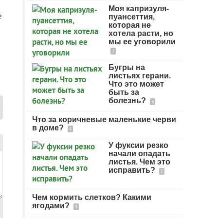
Моя капризуля-
е
пуансеттия,
которая не
хотела расти, но
мы ее уговорили
1
Бугры на
листьях герани.
Что это может
быть за
болезнь?
3
Что за коричневые маленькие черви
в доме?
4
У фуксии резко
начали опадать
листья. Чем это
исправить?
1
Чем кормить слетков? Какими
ягодами?
3