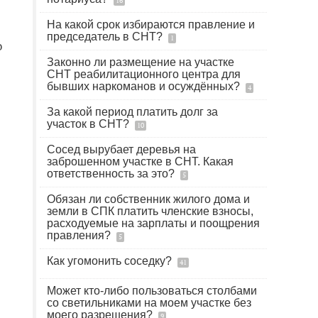
16
На какой срок избираются правление и
председатель в СНТ?
1
о
Законно ли размещение на участке
СНТ реабилитационного центра для
бывших наркоманов и осуждённых?
4
За какой период платить долг за
участок в СНТ?
10
Сосед вырубает деревья на
заброшенном участке в СНТ. Какая
ответственность за это?
5
Обязан ли собственник жилого дома и
земли в СПК платить членские взносы,
расходуемые на зарплаты и поощрения
правления?
5
Как угомонить соседку?
41
Может кто-либо пользоваться столбами
со светильниками на моем участке без
моего разрешения?
9