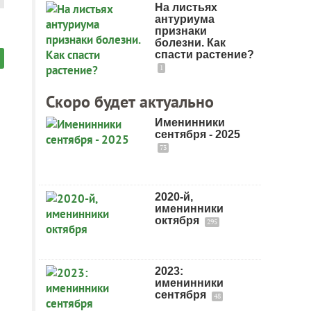
На листьях
антуриума
признаки
болезни. Как
спасти растение?
1
Скоро будет актуально
Именинники
сентября - 2025
73
2020-й,
именинники
октября
295
2023:
именинники
сентября
48