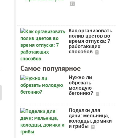
31
Как организовать
полив цветов во
время отпуска: 7
работающих
способов
2
Самое популярное
я
Нужно ли
обрезать
молодую
бегонию?
4
Поделки для
дачи: мельница,
колодцы, домики
и грибы
9