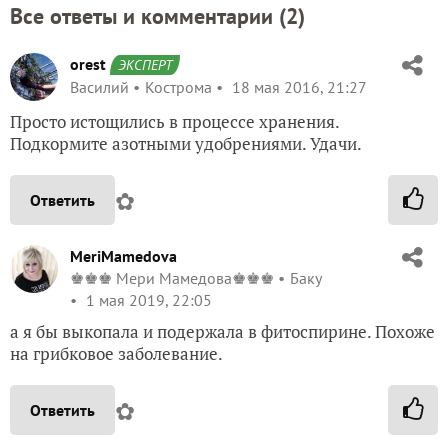
Все ответы и комментарии (
2
)
orest
ЭКСПЕРТ
Василий
Кострома
18 мая 2016, 21:27
Просто истощились в процессе хранения.
Подкормите азотными удобрениями. Удачи.
✿
Ответить
MeriMamedova
♚♚♚ Мери Мамедова♚♚♚
Баку
1 мая 2019, 22:05
а я бы выкопала и подержала в фитоспирине. Похоже
на грибковое заболевание.
✿
Ответить