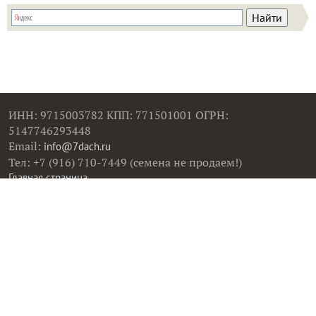
ИНН: 9715003782 КПП: 771501001 ОГРН:
5147746293448
Email:
info@7dach.ru
Тел: +7 (916) 710-7449 (семена не продаем!)
Главная страница
Сейчас публикуют
Сейчас обсуждают
Дачные вопросы
Помощь
Все товары
Все фото
Все вопросы