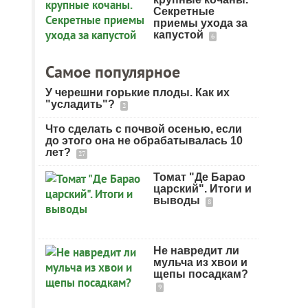
Секретные
приемы ухода за
капустой
6
Самое популярное
У черешни горькие плоды. Как их
"усладить"?
2
Что сделать с почвой осенью, если
до этого она не обрабатывалась 10
лет?
27
Томат "Де Барао
царский". Итоги и
выводы
8
Не навредит ли
мульча из хвои и
щепы посадкам?
9