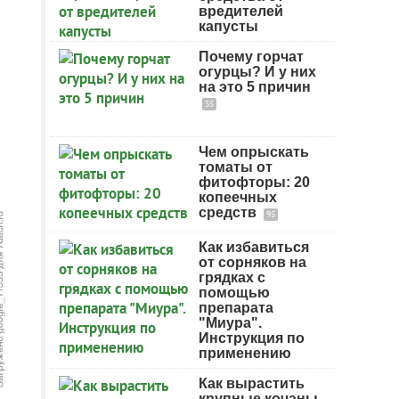
вредителей
капусты
Почему горчат
огурцы? И у них
на это 5 причин
35
Чем опрыскать
томаты от
фитофторы: 20
копеечных
средств
95
Как избавиться
от сорняков на
грядках с
помощью
препарата
"Миура".
Инструкция по
применению
Как вырастить
крупные кочаны.