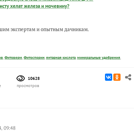
исту хелат железа и мочевину?
нашим экспертам и опытным дачникам.
ов
,
Фитоверм
,
Фитоспорин
,
янтарная кислота
,
минеральные удобрения
,
10628
е
просмотров
, 09:48