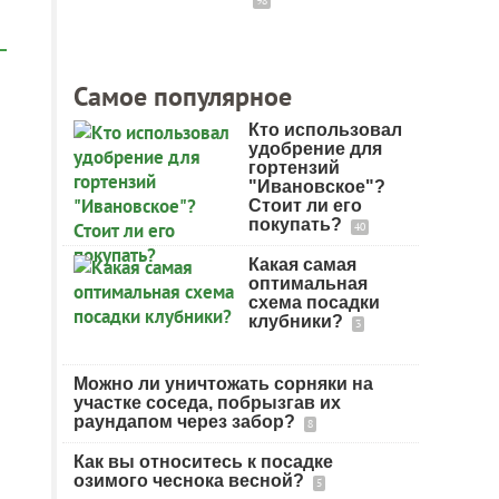
98
Самое популярное
Кто использовал
удобрение для
гортензий
"Ивановское"?
Стоит ли его
покупать?
40
Какая самая
оптимальная
схема посадки
клубники?
3
Можно ли уничтожать сорняки на
участке соседа, побрызгав их
раундапом через забор?
8
Как вы относитесь к посадке
озимого чеснока весной?
5