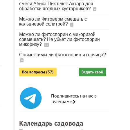
смеси Абика Пик плюс Актара для
обработки ягодных кустарников?
4
Можно ли Фитоверм смешать с
кальциевой селитрой?
1
Можно ли фитоспорин с микоризой
совмещать? Не убьет ли фитоспорин
микоризу?
13
Совместимы ли фитоспорин и горчица?
6
Все вопросы (37)
Задать свой
Подпишитесь на нас в
телеграме
Календарь садовода