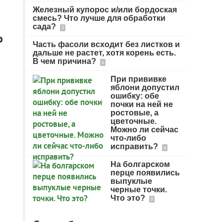
Железный купорос и/или бордоская
смесь? Что лучше для обработки
сада?
3
о
Часть фасоли всходит без листков и
дальше не растет, хотя корень есть.
В чем причина?
6
При прививке
яблони допустил
ошибку: обе
почки на ней не
ростовые, а
цветочные.
Можно ли сейчас
что-либо
исправить?
6
На болгарском
перце появились
выпуклые
черные точки.
Что это?
8