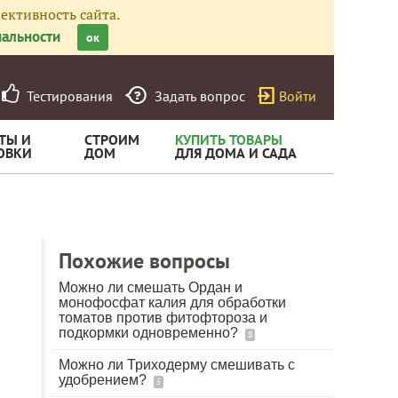
ективность сайта.
альности
ок
Тестирования
Задать вопрос
Войти
ТЫ И
СТРОИМ
КУПИТЬ ТОВАРЫ
ОВКИ
ДОМ
ДЛЯ ДОМА И САДА
Похожие вопросы
Можно ли смешать Ордан и
монофосфат калия для обработки
томатов против фитофтороза и
подкормки одновременно?
8
Можно ли Триходерму смешивать с
удобрением?
5