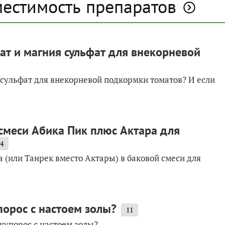
местимость препаратов
т и магния сульфат для внекорневой
сульфат для внекорневой подкормки томатов? И если
смеси Абика Пик плюс Актара для
4
 (или Танрек вместо Актары) в баковой смеси для
орос с настоем золы?
11
купорос с настоем золы?