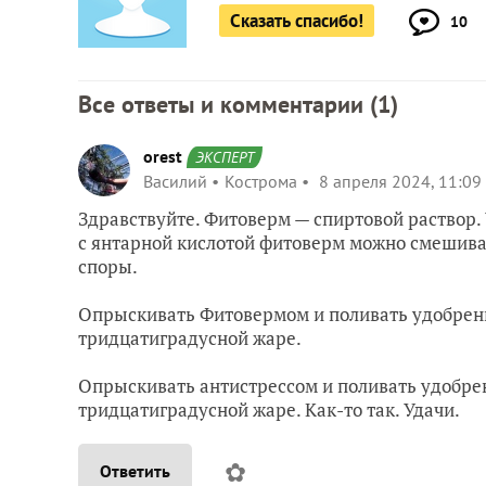
Сказать спасибо!
10
Все ответы и комментарии (
1
)
orest
ЭКСПЕРТ
Василий
Кострома
8 апреля 2024, 11:09
Здравствуйте. Фитоверм — спиртовой раствор. 
с янтарной кислотой фитоверм можно смешиват
споры.
Опрыскивать Фитовермом и поливать удобрения
тридцатиградусной жаре.
Опрыскивать антистрессом и поливать удобрен
тридцатиградусной жаре. Как-то так. Удачи.
✿
Ответить