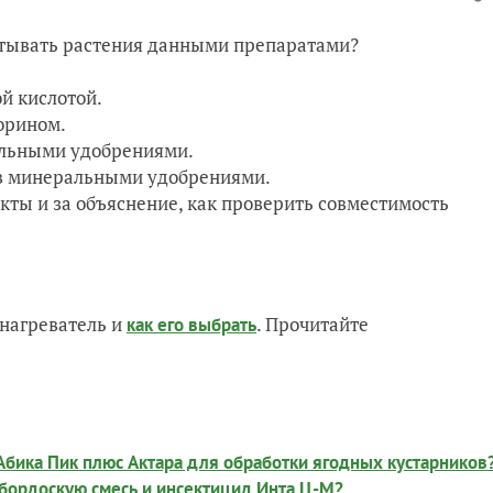
атывать растения данными препаратами?
й кислотой.
орином.
альными удобрениями.
ив минеральными удобрениями.
кты и за объяснение, как проверить совместимость
нагреватель и
. Прочитайте
как его выбрать
Абика Пик плюс Актара для обработки ягодных кустарников
бордоскую смесь и инсектицид Инта Ц-М?