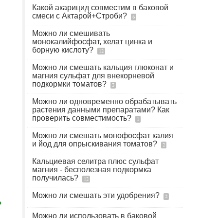
Какой акарицид совместим в баковой
смеси с Актарой+Строби?
6
Можно ли смешивать
монокалийфосфат, хелат цинка и
борную кислоту?
12
Можно ли смешать кальция глюконат и
магния сульфат для внекорневой
подкормки томатов?
3
Можно ли одновременно обрабатывать
растения данными препаратами? Как
проверить совместимость?
1
Можно ли смешать монофосфат калия
и йод для опрыскивания томатов?
2
Кальциевая селитра плюс сульфат
магния - бесполезная подкормка
получилась?
12
Можно ли смешать эти удобрения?
2
?
Можно ли использовать в баковой