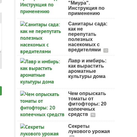
"Миура".
Инструкция по
применению
Санитары сада:
как не
перепутать
полезных
насекомых с
вредителями
12
Лавр и имбирь:
как вырастить
ароматные
культуры дома
Чем опрыскать
томаты от
фитофторы: 20
копеечных
средств
95
Секреты
лукового урожая