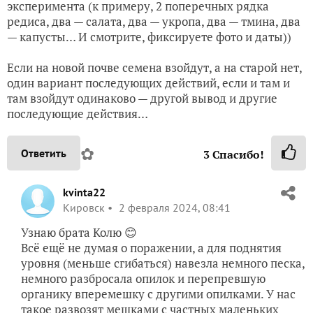
эксперимента (к примеру, 2 поперечных рядка
редиса, два — салата, два — укропа, два — тмина, два
— капусты… И смотрите, фиксируете фото и даты))
Если на новой почве семена взойдут, а на старой нет,
один вариант последующих действий, если и там и
там взойдут одинаково — другой вывод и другие
последующие действия…
✿
Ответить
3
Спасибо!
kvinta22
Кировск
2 февраля 2024, 08:41
Узнаю брата Колю 😊
Всё ещё не думая о поражении, а для поднятия
уровня (меньше сгибаться) навезла немного песка,
немного разбросала опилок и перепревшую
органику вперемешку с другими опилками. У нас
такое развозят мешками с частных маленьких