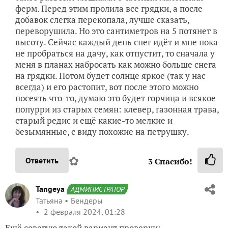
ферм. Перед этим пролила все грядки, а после
добавок слегка перекопала, лучше сказать,
переворушила. Но это сантиметров на 5 потянет в
высоту. Сейчас каждый день снег идёт и мне пока
не пробраться на дачу, как отпустит, то сначала у
меня в планах набросать как можно больше снега
на грядки. Потом будет солнце яркое (так у нас
всегда) и его растопит, вот после этого можно
посеять что-то, думаю это будет горчица и всякое
попурри из старых семян: клевер, газонная трава,
старый редис и ещё какие-то мелкие и
безымянные, с виду похожие на петрушку.
✿
Ответить
3
Спасибо!
Tangeya
АДМИНИСТРАТОР
Татьяна
Бендеры
2 февраля 2024, 01:28
Ещё советую такой вариант проверки: