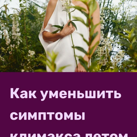
Что- то для ивы кора темновата.
✿
Ответить
eleonoramoskva
Элеонора, Москва
Москва
20 октября 2020, 18:21
Черемуха поздняя (prunus serotina)?
✿
Ответить
Пожалуйста, оставьте комментарий