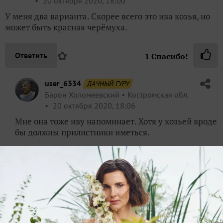
20 октября 2020, 18:00
У меня два варианта. Скорее всего это ива козья, но
может быть красная черёмуха.
✿
Ответить
1
Спасибо!
user_6334
ДАЧНЫЙ ГУРУ
Барон Холомеевский
Костромская обл.
20 октября 2020, 18:06
Мне она тоже иву напоминает. Хотя у козьей вроде
бы должны прилистники иметься.
✿
Ответить
IgorKrasnickiy
Игорь Красницкий
Липецк
20 октября 2020, 18:15