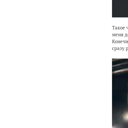
Такое 
меня д
Конечн
сразу 