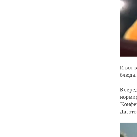
И вот 
блюда.
В сере
нормир
'Конфе
Да, эт