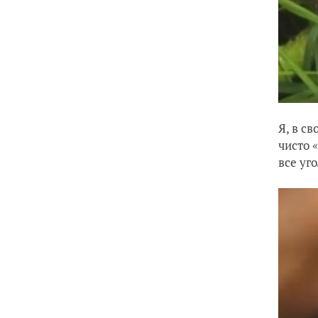
Я, в с
чисто 
все уг