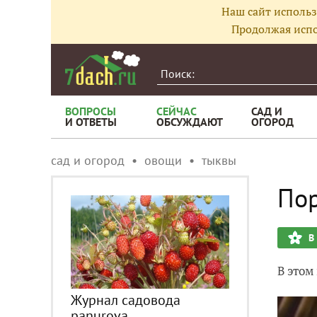
Наш сайт использ
Продолжая испо
ВОПРОСЫ
СЕЙЧАС
САД И
И ОТВЕТЫ
ОБСУЖДАЮТ
ОГОРОД
сад и огород
овощи
тыквы
По
В
В этом
Журнал садовода
panurova