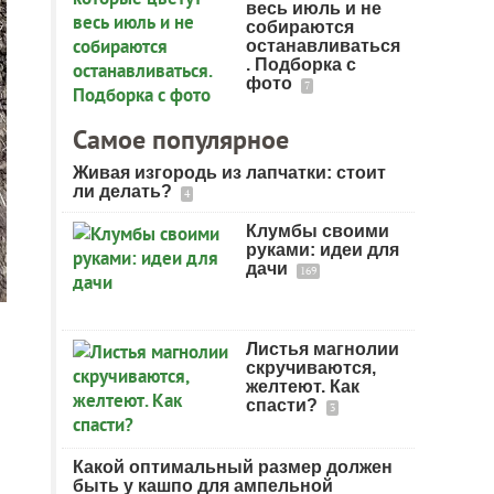
весь июль и не
собираются
останавливаться
. Подборка с
фото
7
Самое популярное
Живая изгородь из лапчатки: стоит
ли делать?
4
Клумбы своими
руками: идеи для
дачи
169
Листья магнолии
скручиваются,
желтеют. Как
спасти?
3
Какой оптимальный размер должен
быть у кашпо для ампельной