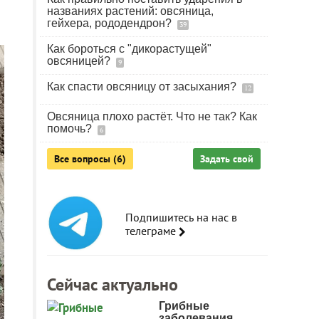
названиях растений: овсяница,
гейхера, рододендрон?
39
Как бороться с "дикорастущей"
овсяницей?
9
Как спасти овсяницу от засыхания?
12
Овсяница плохо растёт. Что не так? Как
помочь?
6
Все вопросы (6)
Задать свой
Подпишитесь на нас в
телеграме
Сейчас актуально
Грибные
заболевания