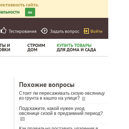
ективность сайта.
альности
ок
Тестирования
Задать вопрос
Войти
ТЫ И
СТРОИМ
КУПИТЬ ТОВАРЫ
ОВКИ
ДОМ
ДЛЯ ДОМА И САДА
Похожие вопросы
Стоит ли пересаживать сизую овсяницу
из грунта в кашпо на улице?
4
Подскажите, какой нужен уход
овсянице сизой в предзимний период?
16
Как правильно поставить ударения в