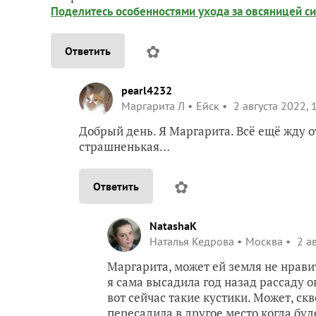
Поделитесь особенностями ухода за овсяницей с
✿
Ответить
pearl4232
Маргарита Л
Ейск
2 августа 2022, 
Добрый день. Я Маргарита. Всё ещё жду от
страшненькая…
✿
Ответить
NatashaK
Наталья Кедрова
Москва
2 ав
Маргарита, может ей земля не нрави
я сама высадила год назад рассаду 
вот сейчас такие кустики. Может, скв
пересадила в другое место когда буд