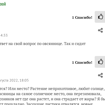
изой
1
Спасибо!
14:33
вет на свой вопрос по овсяннице. Так и сидит
1
Спасибо!
густа 2022, 18:05
тся? Или место? Растение неприхотливое, любит солнце,
овсяницы на самое солнечное место, она перезимовала,
озняков нет где она растет, и она страдает от жары? Я б
ет прохладно. Засохшие листики отвалятся, новые