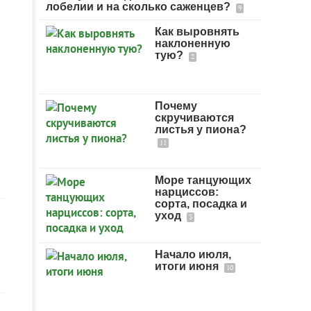
лобелии и на сколько саженцев?
9
Как выровнять
наклоненную
тую?
2
Почему
скручиваются
листья у пиона?
11
Море танцующих
нарциссов:
сорта, посадка и
уход
3
Начало июля,
итоги июня
10