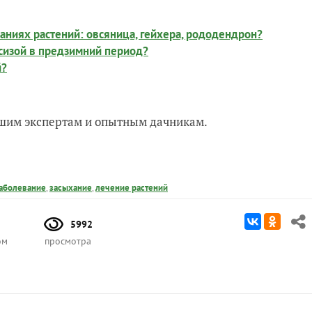
ваниях растений: овсяница, гейхера, рододендрон?
сизой в предзимний период?
й?
нашим экспертам и опытным дачникам.
заболевание
,
засыхание
,
лечение растений
5992
ом
просмотра