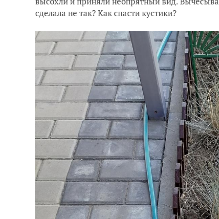
высохли и приняли неопрятный вид. Вычесыва
сделала не так? Как спасти кустики?