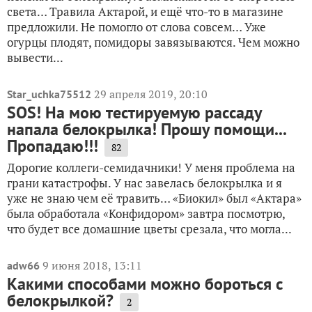
света… Травила Актарой, и ещё что-то в магазине
предложили. Не помогло от слова совсем… Уже
огурцы плодят, помидоры завязываются. Чем можно
вывести...
29 апреля 2019, 20:10
Star_uchka75512
SOS! На мою тестируемую рассаду
напала белокрылка! Прошу помощи...
Пропадаю!!!
82
Дорогие коллеги-семидачники! У меня проблема на
грани катастрофы. У нас завелась белокрылка и я
уже не знаю чем её травить… «Биокил» был «Актара»
была обработала «Конфидором» завтра посмотрю,
что будет все домашние цветы срезала, что могла...
9 июня 2018, 13:11
adw66
Какими способами можно бороться с
белокрылкой?
2