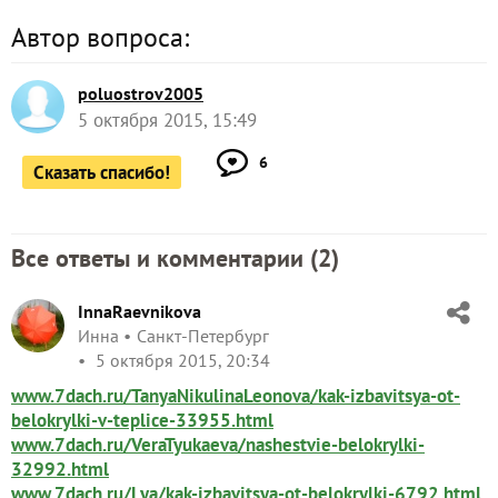
Автор вопроса:
poluostrov2005
5 октября 2015, 15:49
6
Сказать спасибо!
Все ответы и комментарии (
2
)
InnaRaevnikova
Инна
Санкт-Петербург
5 октября 2015, 20:34
www.7dach.ru/TanyaNikulinaLeonova/kak-izbavitsya-ot-
belokrylki-v-teplice-33955.html
www.7dach.ru/VeraTyukaeva/nashestvie-belokrylki-
32992.html
www.7dach.ru/Lya/kak-izbavitsya-ot-belokrylki-6792.html