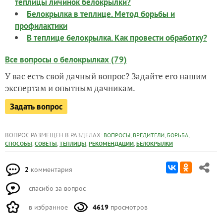
теплицы личинок белокрылки?
Белокрылка в теплице. Метод борьбы и
профилактики
В теплице белокрылка. Как провести обработку?
Все вопросы о белокрылках (79)
У вас есть свой дачный вопрос? Задайте его нашим
экспертам и опытным дачникам.
Задать вопрос
ВОПРОС РАЗМЕЩЕН В РАЗДЕЛАХ:
,
,
,
ВОПРОСЫ
ВРЕДИТЕЛИ
БОРЬБА
,
,
,
,
СПОСОБЫ
СОВЕТЫ
ТЕПЛИЦЫ
РЕКОМЕНДАЦИИ
БЕЛОКРЫЛКИ
2
комментария
спасибо за вопрос
в избранное
4619
просмотров