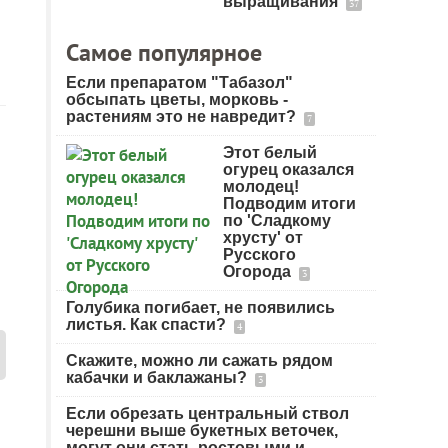
выращивания
37
Самое популярное
Если препаратом "Табазол"
обсыпать цветы, морковь -
растениям это не навредит?
7
Этот белый
огурец оказался
молодец!
Подводим итоги
по 'Сладкому
хрусту' от
Русского
Огорода
3
Голубика погибает, не появились
листья. Как спасти?
4
Скажите, можно ли сажать рядом
кабачки и баклажаны?
3
Если обрезать центральный ствол
черешни выше букетных веточек,
могут они стать ростовыми и