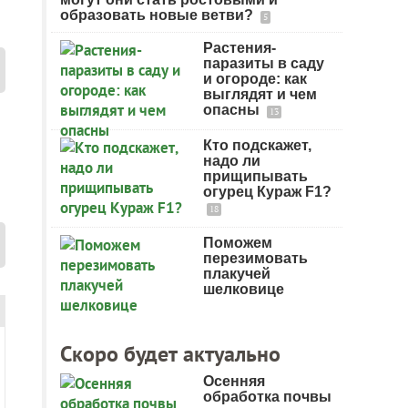
образовать новые ветви?
5
Растения-
паразиты в саду
и огороде: как
выглядят и чем
опасны
13
Кто подскажет,
надо ли
прищипывать
огурец Кураж F1?
18
Поможем
перезимовать
плакучей
шелковице
Скоро будет актуально
Осенняя
обработка почвы