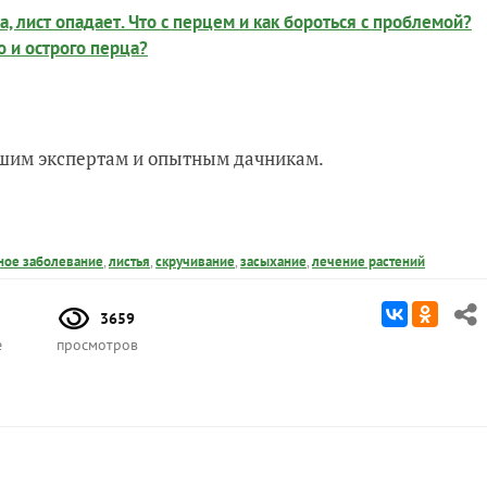
, лист опадает. Что с перцем и как бороться с проблемой?
о и острого перца?
нашим экспертам и опытным дачникам.
ное заболевание
,
листья
,
скручивание
,
засыхание
,
лечение растений
3659
е
просмотров