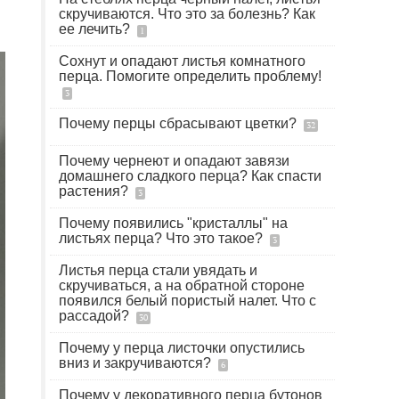
скручиваются. Что это за болезнь? Как
ее лечить?
1
Сохнут и опадают листья комнатного
перца. Помогите определить проблему!
3
Почему перцы сбрасывают цветки?
32
Почему чернеют и опадают завязи
домашнего сладкого перца? Как спасти
растения?
3
Почему появились "кристаллы" на
листьях перца? Что это такое?
3
Листья перца стали увядать и
скручиваться, а на обратной стороне
появился белый пористый налет. Что с
рассадой?
30
Почему у перца листочки опустились
вниз и закручиваются?
6
Почему у декоративного перца бутонов