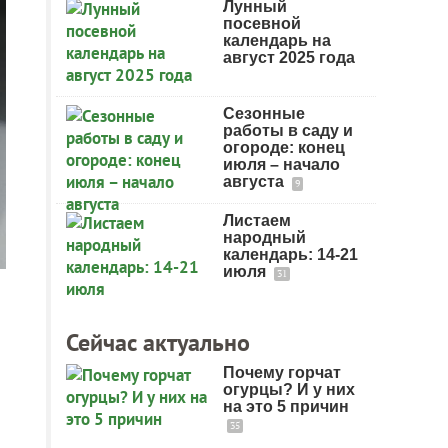
Лунный
посевной
календарь на
август 2025 года
Сезонные
работы в саду и
огороде: конец
июля – начало
августа
9
Листаем
народный
календарь: 14-21
июля
31
Сейчас актуально
Почему горчат
огурцы? И у них
на это 5 причин
35