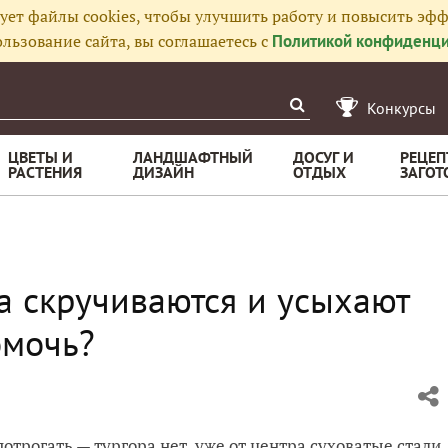
ует файлы cookies, чтобы улучшить работу и повысить эфф
льзование сайта, вы соглашаетесь с
Политикой конфиденци
Конкурсы
ЦВЕТЫ И
ЛАНДШАФТНЫЙ
ДОСУГ И
РЕЦЕП
РАСТЕНИЯ
ДИЗАЙН
ОТДЫХ
ЗАГОТ
а скручиваются и усыхают
омочь?
отрогать — тургора нет, уже от центра суховатые стали.