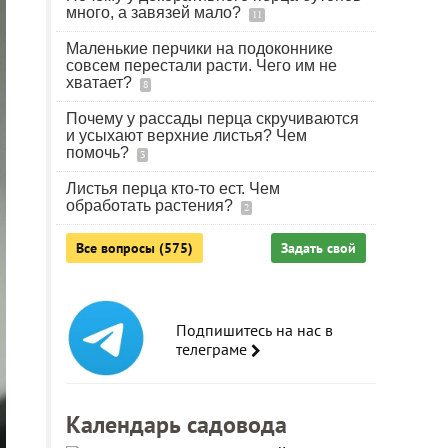
много, а завязей мало?
11
Маленькие перчики на подоконнике
совсем перестали расти. Чего им не
хватает?
8
Почему у рассады перца скручиваются
и усыхают верхние листья? Чем
помочь?
3
Листья перца кто-то ест. Чем
обработать растения?
2
Все вопросы (575)
Задать свой
Подпишитесь на нас в
телеграме
Календарь садовода