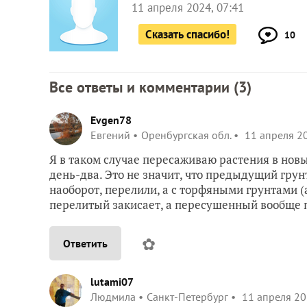
11 апреля 2024, 07:41
Сказать спасибо!
10
Все ответы и комментарии (
3
)
Evgen78
Евгений
Оренбургская обл.
11 апреля 20
Я в таком случае пересаживаю растения в новы
день-два. Это не значит, что предыдущий грун
наоборот, перелили, а с торфяными грунтами (
перелитый закисает, а пересушенный вообще п
✿
Ответить
lutami07
Людмила
Санкт-Петербург
11 апреля 20