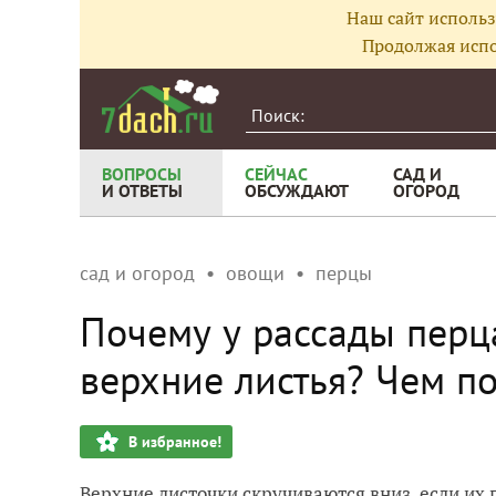
Наш сайт использ
Продолжая испо
ВОПРОСЫ
СЕЙЧАС
САД И
И ОТВЕТЫ
ОБСУЖДАЮТ
ОГОРОД
сад и огород
овощи
перцы
Почему у рассады перц
верхние листья? Чем п
В избранное!
Верхние листочки скручиваются вниз, если их п