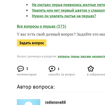
На листьях перца появились желтые пятна
Удалять или нет первый цветок у сладког
Нужно ли удалять листья на перцах?
Все вопросы о перцах (575)
У вас есть свой дачный вопрос? Задайте его 
Задать вопрос
Вопрос размещен в разделах:
вопросы
,
перцы
,
рассада
,
неизвест
3
1
комментария
спасибо за вопрос
в избранно
Автор вопроса:
rodionova88