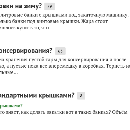
овки на зиму?
79
ухлитровые банки с крышками под закаточную машинку.
олько банки под винтовые крышки. Жара стоит
лось купить то, что...
консервирования?
63
ма хранения пустой тары для консервирования и после
о, а пустые пока все вперемешку в коробках. Терпеть н
льные...
стандартными крышками?
8
о знает, как делать закатки вот в таких банках? Объём