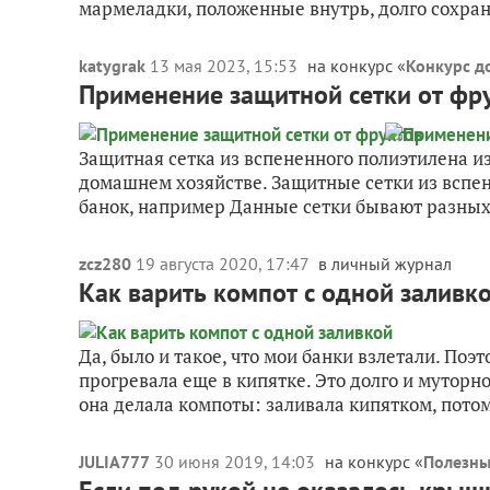
мармеладки, положенные внутрь, долго сохраня
katygrak
13 мая 2023, 15:53
на конкурс «
Конкурс до
Применение защитной сетки от фр
Защитная сетка из вспененного полиэтилена и
домашнем хозяйстве. Защитные сетки из вспе
банок, например Данные сетки бывают разных.
zcz280
19 августа 2020, 17:47
в личный журнал
Как варить компот с одной заливк
Да, было и такое, что мои банки взлетали. Поэт
прогревала еще в кипятке. Это долго и муторн
она делала компоты: заливала кипятком, потом
JULIA777
30 июня 2019, 14:03
на конкурс «
Полезны