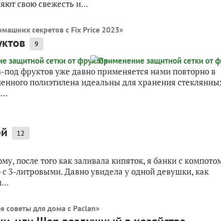
ют свою свежесть и...
машних секретов с Fix Price 2023
»
уктов
9
з-под фруктов уже давно применяется нами повторно в
ненного полиэтилена идеальны для хранения стеклянны
..
ой
12
ому, после того как заливала кипяток, я банки с компото
о с 3-литровыми. Давно увидела у одной девушки, как
...
е советы для дома с Paclan
»