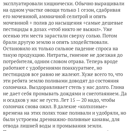
эксплуатировали хищнически. Обычно выращивали
на одном участке овощи только 1 сезон, сдабривая
его мочевиной, аммиачной селитрой и опять
мочевиной + полив до насыщения +самые дешевые
пестициды в дозах «чтоб никто не выжил». Уже
осенью эти места зарастали сверху солью. Потом
брали другую землю и опять злодействовали.
Остановило их только сильное падение спроса на
такую продукцию. Нитраты, гниение не доезжая до
потребителя, одним словом отрава. Теперь вроде
работают с удобрениями поаккуратнее, но
пестицидов все равно не жалеют. Хуже всего то, что
эти ребята землю поливами доводят до состояния
солончака. Выздоравливает степь у нас долго. Глина
не дает себя промывать дождями и снеготаянием. Да
и осадков у нас не густо. Лет 15 — 20 надо, чтобы
солончак снова ожил. В далекие «колхозные»
времена на этих полях тоже поливали и удобряли, но
были устроены дреннажно-поливные канавы, для
отвода лишней воды и промывания земли.