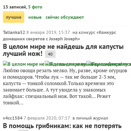
15 записей,
5 фото
лучшие
новые
сейчас обсуждают
Tatianka52
8 января 2019, 15:37
на конкурс «
Конкурс
домашних секретов с Joseph Joseph
»
В целом мире не найдешь для капусты
лучший нож!
40
Люблю овощи резать мелко. Ну, разве, кроме огурцов
и помидоров. Чтобы лук — так не больше 2-3 мм,
капуста — тонкой соломкой.Только времени это
занимает больше. А тут увидела у знакомых
лайфхак: специальный нож. Вот такой... Режет
тонкой...
v4cc1584
7 февраля 2020, 07:17
в личный журнал
В помощь грибникам: как не потерять