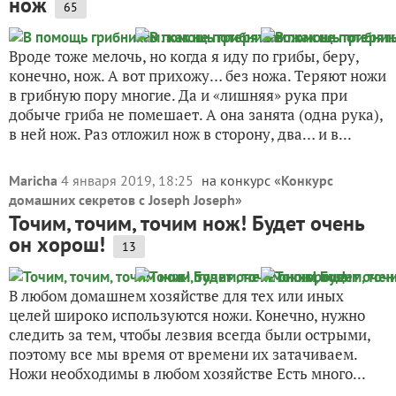
нож
65
Вроде тоже мелочь, но когда я иду по грибы, беру,
конечно, нож. А вот прихожу… без ножа. Теряют ножи
в грибную пору многие. Да и «лишняя» рука при
добыче гриба не помешает. А она занята (одна рука),
в ней нож. Раз отложил нож в сторону, два… и в...
Maricha
4 января 2019, 18:25
на конкурс «
Конкурс
домашних секретов с Joseph Joseph
»
Точим, точим, точим нож! Будет очень
он хорош!
13
В любом домашнем хозяйстве для тех или иных
целей широко используются ножи. Конечно, нужно
следить за тем, чтобы лезвия всегда были острыми,
поэтому все мы время от времени их затачиваем.
Ножи необходимы в любом хозяйстве Есть много...