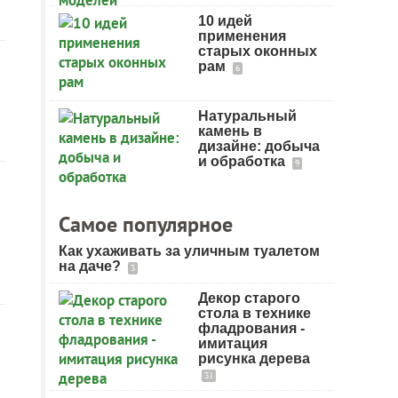
10 идей
применения
старых оконных
рам
6
Натуральный
камень в
дизайне: добыча
и обработка
9
Самое популярное
Как ухаживать за уличным туалетом
на даче?
3
Декор старого
стола в технике
фладрования -
имитация
рисунка дерева
31