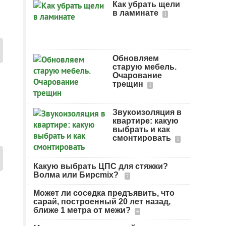
Как убрать щели
в ламинате
1
Обновляем
старую мебель.
Очарование
трещин
1
Звукоизоляция в
квартире: какую
выбрать и как
смонтировать
1
Какую выбрать ЦПС для стяжки?
Волма или Бирсmix?
7
Может ли соседка предъявить, что
сарай, построенный 20 лет назад,
ближе 1 метра от межи?
4