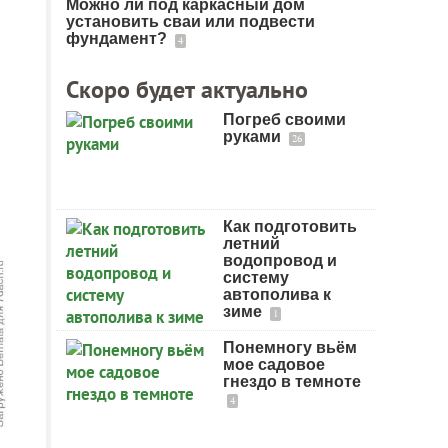
Можно ли под каркасный дом
установить сваи или подвести
фундамент?
4
Скоро будет актуально
Погреб своими
руками
26
Как подготовить
летний
водопровод и
систему
автополива к
зиме
1
Понемногу вьём
мое садовое
гнездо в темноте
4