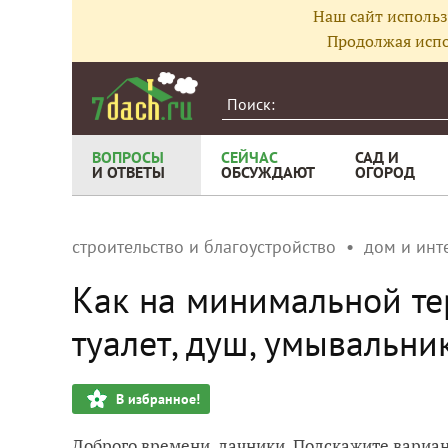
Наш сайт использ
Продолжая испо
ВОПРОСЫ
СЕЙЧАС
САД И
И ОТВЕТЫ
ОБСУЖДАЮТ
ОГОРОД
строительство и благоустройство
дом и инт
Как на минимальной те
туалет, душ, умывальни
В избранное!
Доброго времени, дачники. Подскажите вариан