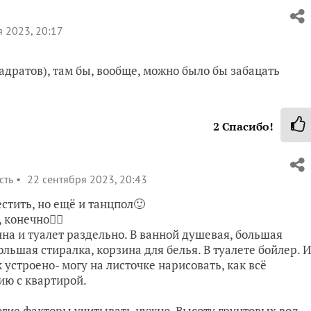
 2023, 20:17
квадратов), там бы, вообще, можно было бы забацать
2
Спасибо!
сть
22 сентября 2023, 20:43
стить, но ещё и танцпол🙂
конечно🤷‍♀️
нна и туалет раздельно. В ванной душевая, большая
льшая стиралка, корзина для белья. В туалете бойлер. 
к устроено- могу на листочке нарисовать, как всё
ию с квартирой.
ногие факторы учитывать нужно. Высоту грунтовых вод,