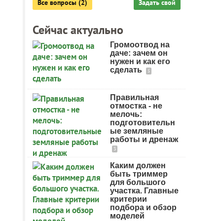
Все вопросы (2)
Задать свой
Сейчас актуально
Громоотвод на
даче: зачем он
нужен и как его
сделать
5
Правильная
отмостка - не
мелочь:
подготовительн
ые земляные
работы и дренаж
3
Каким должен
быть триммер
для большого
участка. Главные
критерии
подбора и обзор
моделей