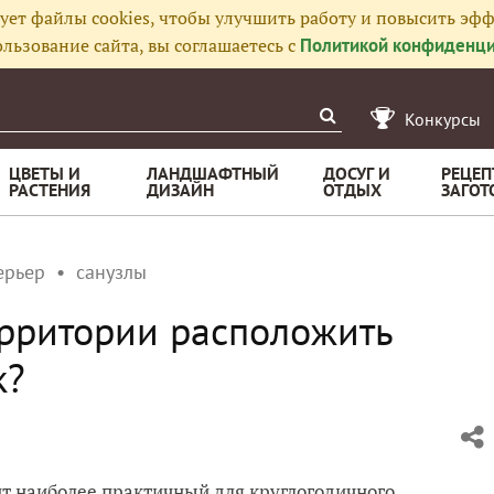
ует файлы cookies, чтобы улучшить работу и повысить эфф
льзование сайта, вы соглашаетесь с
Политикой конфиденци
Конкурсы
ЦВЕТЫ И
ЛАНДШАФТНЫЙ
ДОСУГ И
РЕЦЕП
РАСТЕНИЯ
ДИЗАЙН
ОТДЫХ
ЗАГОТ
ерьер
санузлы
рритории расположить
к?
т наиболее практичный для круглогодичного