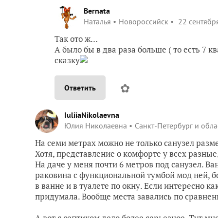
Bernata
Наталья
Новороссийск
22 сентября
Так ото ж…
А было бы в два раза больше ( то есть 7 
сказку
✿
Ответить
IuliiaNikolaevna
Юлия Николаевна
Санкт-Петербург и обла
На семи метрах можно не только санузел разме
Хотя, представление о комфорте у всех разные, 
На даче у меня почти 6 метров под санузел. Ва
раковина с функциональной тумбой мод ней, бо
в ванне и в туалете по окну. Если интересно ка
придумала. Вообще места завались по сравнен
А вот с септиком дело более серьезное. Тут м