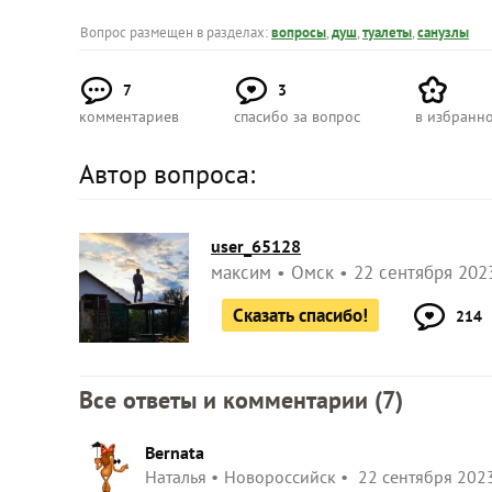
Вопрос размещен в разделах:
вопросы
,
душ
,
туалеты
,
санузлы
7
3
комментариев
спасибо за вопрос
в избранн
Автор вопроса:
user_65128
максим
Омск
22 сентября 2023
Сказать спасибо!
214
Все ответы и комментарии (
7
)
Bernata
Наталья
Новороссийск
22 сентября 2023