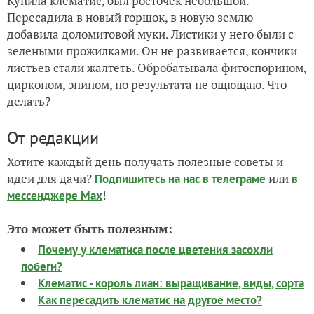
Купила клематис, был росточек небольшой.
Пересадила в новый горшок, в новую землю
добавила доломитовой муки. Листики у него были с
зелеными прожилками. Он не развивается, кончики
листьев стали жалтеть. Обробатывала фитоспорином,
цирконом, эпином, но результата не ощющаю. Что
делать?
От редакции
Хотите каждый день получать полезные советы и
идеи для дачи?
или
Подпишитесь на нас
в телеграме
в
!
мессенджере Max
Это может быть полезным:
Почему у клематиса после цветения засохли
побеги?
Клематис - король лиан: выращивание, виды, сорта
Как пересадить клематис на другое место?