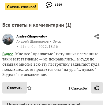
6569
Сказать спасибо!
Все ответы и комментарии (
1
)
AndreyShapovalov
Андрей Шаповалов
Омск
11 ноября 2022, 18:56
. Мне все " крапчатые " петунии как семенные
Видео
так и вегетативные — не понравились… и судя по
отзывам многие всю эту пестрятину задвигают куда
подальше… хотя продается она " на ура "… думаю "
Зодиак " не исключение.
✿
Ответить
1
Спасибо!
Пожалуйста, оставьте комментарий