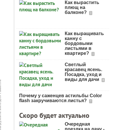
Как вырастить
плющ на
балконе?
2
Как выращивать
канну с
бордовыми
листьями в
квартире?
1
Светлый
красавец ясень.
Посадка, уход и
виды для дачи
8
Почему у саженцев астильбы Color
flash закручиваются листья?
7
Скоро будет актуально
Очередная
поездка на дачу -