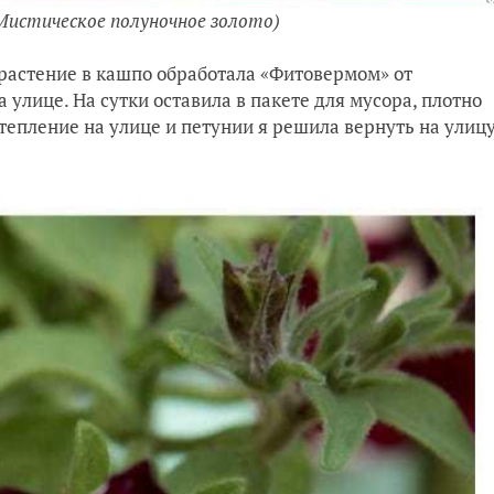
(Мистическое полуночное золото)
растение в кашпо обработала «Фитовермом» от
 улице. На сутки оставила в пакете для мусора, плотно
отепление на улице и петунии я решила вернуть на улицу