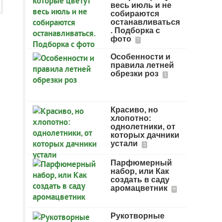
весь июль и не
собираются
останавливаться
. Подборка с
фото
7
Особенности и
правила летней
обрезки роз
2
Красиво, но
хлопотно:
однолетники, от
которых дачники
устали
2
Парфюмерный
набор, или Как
создать в саду
аромацветник
9
Рукотворные