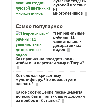
луга: как создать
луговой цветник
из
многолетников
7
Самое популярное
"Неправильные"
рябины: 11
удивительных
декоративных
видов
8
Как правильно посадить розы,
чтобы они пережили зиму в Твери?
3
Кот сломал хризантему
мультифлору. Что посоветуете
сделать?
2
Какое соотношение песка-цемента
должно быть при закладке дорожки
из пробок от бутылок?
6