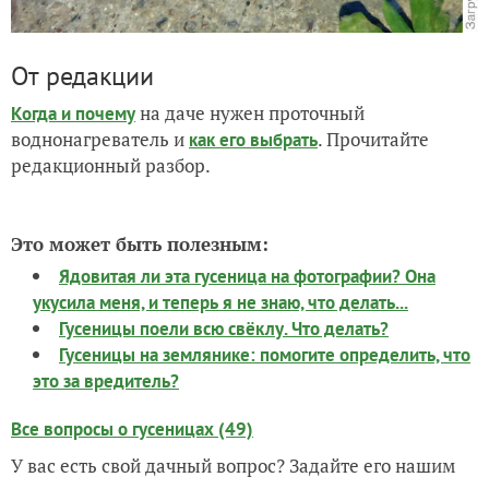
От редакции
на даче нужен проточный
Когда и почему
воднонагреватель и
. Прочитайте
как его выбрать
редакционный разбор.
Это может быть полезным:
Ядовитая ли эта гусеница на фотографии? Она
укусила меня, и теперь я не знаю, что делать...
Гусеницы поели всю свёклу. Что делать?
Гусеницы на землянике: помогите определить, что
это за вредитель?
Все вопросы о гусеницах (49)
У вас есть свой дачный вопрос? Задайте его нашим