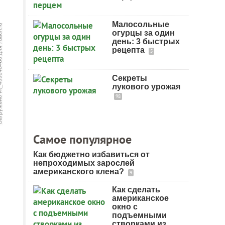
Малосольные
огурцы за один
день: 3 быстрых
рецепта
5
Секреты
лукового урожая
98
Самое популярное
Как бюджетно избавиться от
непроходимых зарослей
американского клена?
9
Как сделать
американское
окно с
подъемными
створками из