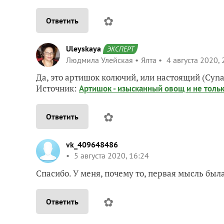
✿
Ответить
Uleyskaya
ЭКСПЕРТ
Людмила Улейская
Ялта
4 августа 2020, 
Да, это артишок колючий, или настоящий (Cynar
Источник:
Артишок - изысканный овощ и не толь
✿
Ответить
vk_409648486
5 августа 2020, 16:24
Спасибо. У меня, почему то, первая мысль была
✿
Ответить