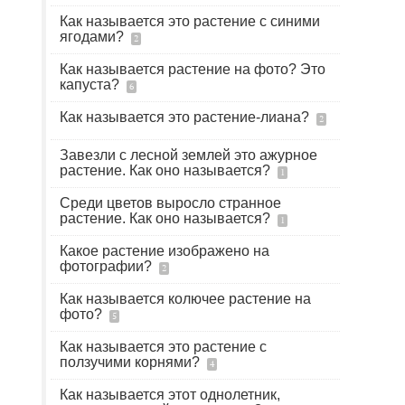
Как называется это растение с синими
ягодами?
2
Как называется растение на фото? Это
капуста?
6
Как называется это растение-лиана?
2
Завезли с лесной землей это ажурное
растение. Как оно называется?
1
Среди цветов выросло странное
растение. Как оно называется?
1
Какое растение изображено на
фотографии?
2
Как называется колючее растение на
фото?
5
Как называется это растение с
ползучими корнями?
4
Как называется этот однолетник,