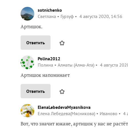
sotnichenko
Светлана
Гурзуф
4 августа 2020, 14:56
Артишок.
✿
Ответить
Polina2012
Полина
Алматы (Алма-Ата)
4 августа 202
Артишок напоминает
✿
Ответить
ElenaLebedevaMyasnikova
Елена Лебедева(Мясникова)
Иваново
4 
Вот, что значит южане, артишок у нас не растё