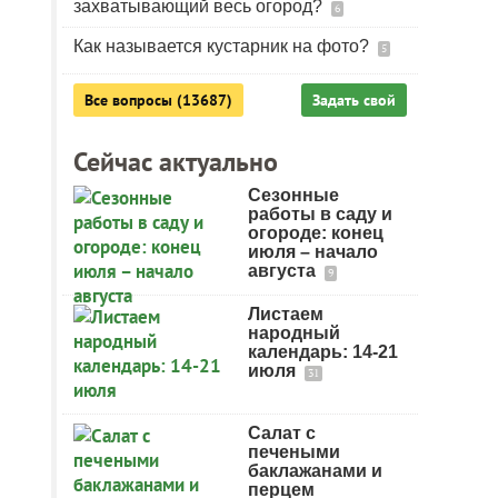
захватывающий весь огород?
6
Как называется кустарник на фото?
5
Все вопросы (13687)
Задать свой
Сейчас актуально
Сезонные
работы в саду и
огороде: конец
июля – начало
августа
9
Листаем
народный
календарь: 14-21
июля
31
Салат с
печеными
баклажанами и
перцем