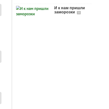
И к нам пришли
заморозки
33