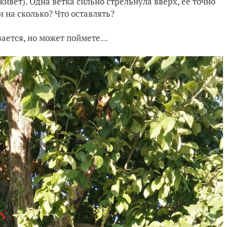
живет). Одна ветка сильно стрельнула вверх, её точно
и на сколько? Что оставлять?
ается, но может поймете...