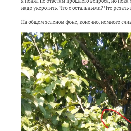
я понял по ответам прошлого вопроса, но пока 
надо укоротить. Что с остальными? Что резать 
На общем зеленом фоне, конечно, немного слив