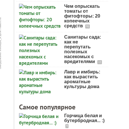
Чем опрыскать
томаты от
фитофторы: 20
копеечных
средств
95
Санитары сада:
как не
перепутать
полезных
насекомых с
вредителями
12
Лавр и имбирь:
как вырастить
ароматные
культуры дома
Самое популярное
Горчица белая и
бутербродная... :)
9