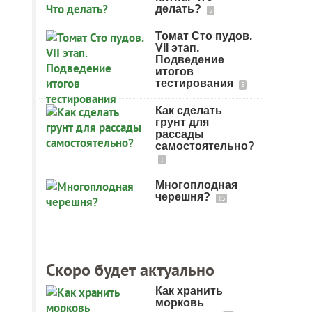
делать?
5
Томат Сто пудов.
VII этап.
Подведение
итогов
тестирования
5
Как сделать
грунт для
рассады
самостоятельно?
1
Многоплодная
черешня?
13
Скоро будет актуально
Как хранить
морковь