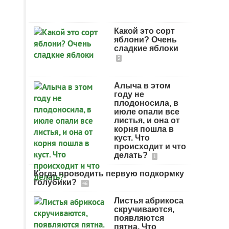
Какой это сорт
яблони? Очень
сладкие яблоки
3
Алыча в этом
году не
плодоносила, в
июле опали все
листья, и она от
корня пошла в
куст. Что
происходит и что
делать?
1
Когда проводить первую подкормку
голубики?
46
Листья абрикоса
скручиваются,
появляются
пятна. Что