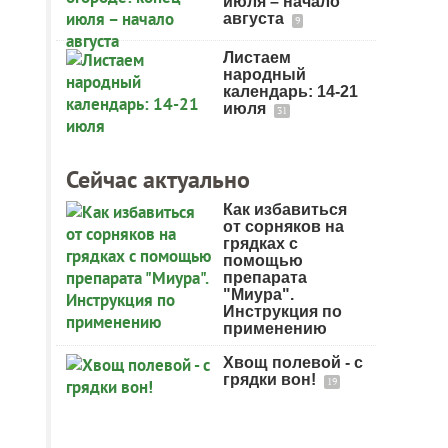
июля – начало
августа
9
Листаем
народный
календарь: 14-21
июля
31
Сейчас актуально
Как избавиться
от сорняков на
грядках с
помощью
препарата
"Миура".
Инструкция по
применению
Хвощ полевой - с
грядки вон!
19