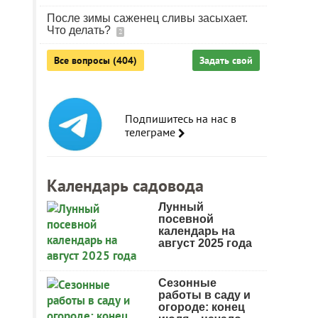
После зимы саженец сливы засыхает.
Что делать?
2
Все вопросы (404)
Задать свой
Подпишитесь на нас в
телеграме
Календарь садовода
Лунный
посевной
календарь на
август 2025 года
Сезонные
работы в саду и
огороде: конец