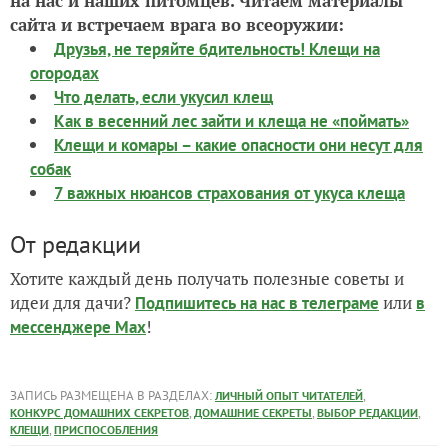
на нас и наших питомцев. Читаем материалы
сайта и встречаем врага во всеоружии:
Друзья, не теряйте бдительность! Клещи на
огородах
Что делать, если укусил клещ
Как в весенний лес зайти и клеща не «поймать»
Клещи и комары – какие опасности они несут для
собак
7 важных нюансов страхования от укуса клеща
От редакции
Хотите каждый день получать полезные советы и
идеи для дачи?
или
Подпишитесь на нас
в телеграме
в
!
мессенджере Max
ЗАПИСЬ РАЗМЕЩЕНА В РАЗДЕЛАХ:
,
ЛИЧНЫЙ ОПЫТ ЧИТАТЕЛЕЙ
,
,
,
КОНКУРС ДОМАШНИХ СЕКРЕТОВ
ДОМАШНИЕ СЕКРЕТЫ
ВЫБОР РЕДАКЦИИ
,
КЛЕЩИ
ПРИСПОСОБЛЕНИЯ