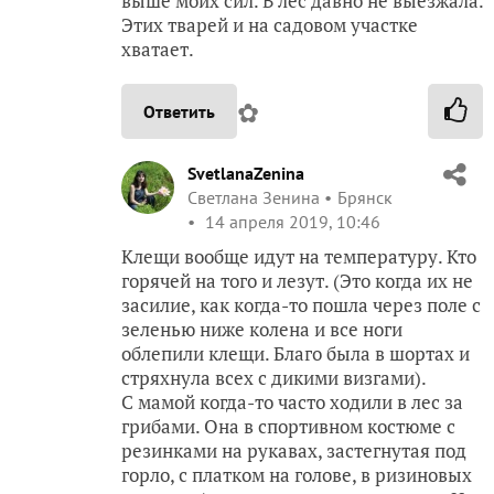
выше моих сил. В лес давно не выезжала.
Этих тварей и на садовом участке
хватает.
✿
Ответить
SvetlanaZenina
Светлана Зенина
Брянск
14 апреля 2019, 10:46
Клещи вообще идут на температуру. Кто
горячей на того и лезут. (Это когда их не
засилие, как когда-то пошла через поле с
зеленью ниже колена и все ноги
облепили клещи. Благо была в шортах и
стряхнула всех с дикими визгами).
С мамой когда-то часто ходили в лес за
грибами. Она в спортивном костюме с
резинками на рукавах, застегнутая под
горло, с платком на голове, в ризиновых