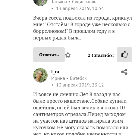
Татьяна
Судиславль
13 апреля 2019, 10:54
Вчера сосед подъехал из города, крикнул
мне:" Отстаём! В городе уже несколько с
боррелиозом!" В прошлом году я в
первых рядах была.
✿
Ответить
2
Спасибо!
I_ra
Ирина
Витебск
13 апреля 2019, 23:12
И вовсе не смешно.Лет 8 назад у нас
было просто нашествие.Собаке купили
ошейник, он ей был велик и я около 10
сантиметров отрезала.Перед выходом
на участок наз штанов натирала этим
кусочком.Не могу сказать помогало или
нет, но некое подобие уверенности и