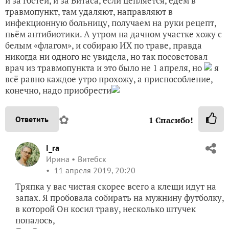
и за гостей, и за Витаса, если цепляется, едем в
травмопункт, там удаляют, направляют в
инфекционную больницу, получаем на руки рецепт,
пьём антибиотики. А утром на дачном участке хожу с
белым «флагом», и собираю ИХ по траве, правда
никогда ни одного не увидела, но так посоветовал
врач из травмопункта и это было не 1 апреля, но
я
всё равно каждое утро прохожу, а приспособление,
конечно, надо приобрести
✿
Ответить
1
Спасибо!
I_ra
Ирина
Витебск
11 апреля 2019, 20:20
Тряпка у вас чистая скорее всего а клещи идут на
запах. Я пробовала собирать на мужнину футболку,
в которой Он косил траву, несколько штучек
попалось,