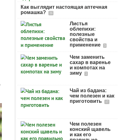
Как выглядит настоящая аптечная
ромашка?
25
Листья
облепихи:
полезные
свойства и
применение
3
Чем заменить
сахар в варенье
и компотах на
зиму
2
о
Чай из бадана:
чем полезен и как
приготовить
17
Чем полезен
конский щавель
и как его
правильно