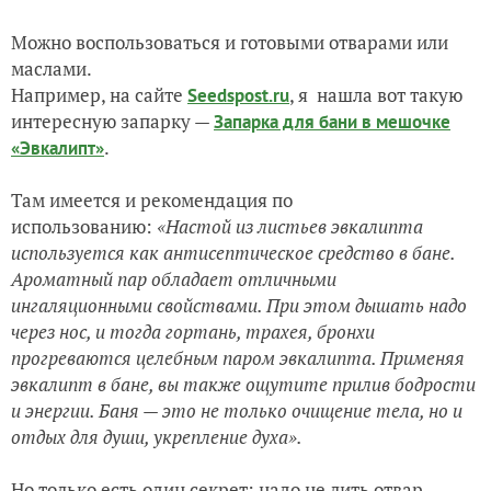
Можно воспользоваться и готовыми отварами или
маслами.
Например, на сайте
, я нашла вот такую
Seedspost.ru
интересную запарку —
Запарка для бани в мешочке
.
«Эвкалипт»
Там имеется и рекомендация по
использованию:
«Настой из листьев эвкалипта
используется как антисептическое средство в бане.
Ароматный пар обладает отличными
ингаляционными свойствами. При этом дышать надо
через нос, и тогда гортань, трахея, бронхи
прогреваются целебным паром эвкалипта. Применяя
эвкалипт в бане, вы также ощутите прилив бодрости
и энергии. Баня — это не только очищение тела, но и
отдых для души, укрепление духа».
Но только есть один секрет: надо не лить отвар