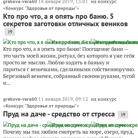
18 января 2019, 13:01
на конкурс
grekova-vera60
«
»
Конкурс "Здоровье от природы"
Кто про что, а я опять про баню. 5
секретов заготовки отличных веников
19
Кто про что, а я опять про баню! Посещение бани —
это часть моей жизни, ритуал, без которого я уже себя
просто не мыслю. Люблю ходить в баньку и
париться с веничками, сделанными собственноручно.
Березовый веничек, собранный своими руками, тугой
и...
11 января 2019, 09:12
на конкурс
grekova-vera60
«
»
Конкурс "Здоровье от природы"
Пруд на даче - средство от стресса
19
Почему мы так любим смотреть на море, озеро, пруд,