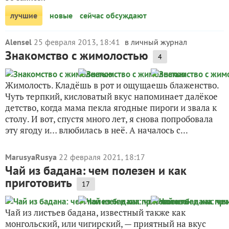
лучшие
новые
сейчас обсуждают
Alensel
25 февраля 2013, 18:41
в личный журнал
Знакомство с жимолостью
4
Жимолость. Кладёшь в рот и ощущаешь блаженство.
Чуть терпкий, кисловатый вкус напоминает далёкое
детство, когда мама пекла ягодные пироги и звала к
столу. И вот, спустя много лет, я снова попробовала
эту ягоду и… влюбилась в неё. А началось с...
MarusyaRusya
22 февраля 2021, 18:17
Чай из бадана: чем полезен и как
приготовить
17
Чай из листьев бадана, известный также как
монгольский, или чигирский, — приятный на вкус