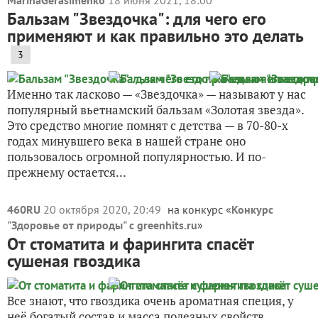
MarinaGerasimenko
18 июня 2021, 18:00
Бальзам "Звездочка": для чего его
применяют и как правильно это делать
3
Именно так ласково — «Звездочка» — называют у нас
популярный вьетнамский бальзам «Золотая звезда».
Это средство многие помнят с детства — в 70-80-х
годах минувшего века в нашей стране оно
пользовалось огромной популярностью. И по-
прежнему остается...
460RU
20 октября 2020, 20:49
на конкурс «
Конкурс
"Здоровье от природы" с greenhits.ru
»
От стоматита и фарингита спасёт
сушеная гвоздика
Все знают, что гвоздика очень ароматная специя, у
неё богатый состав и масса полезных свойств,