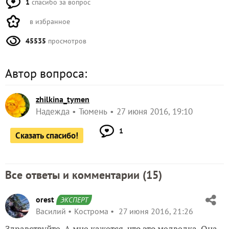
1
спасибо за вопрос
в избранное
45535
просмотров
Автор вопроса:
zhilkina_tymen
Надежда
Тюмень
27 июня 2016, 19:10
1
Сказать спасибо!
Все ответы и комментарии (
15
)
orest
ЭКСПЕРТ
Василий
Кострома
27 июня 2016, 21:26
Здравствуйте. А мне кажется, что это медведка. Она