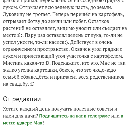
фасоли пропал, переключился на соседнюю грядку с
луком. Отгрызает всю зеленую часть, до земли.
Луковицу не трогает. Теперь перешёл на картофель,
отгрызает ботву до земли или побег. Остатков
растений не оставляет, видимо уносит или съедает на
месте:8:. Пару раз оставлял зелень от лука, то-ли не
успел унести, то-ли наелся:). Действует в очень
ограниченном пространстве. Охвачен угол грядки с
луком и прилегающий угол участочка с картофелем.
Мистика какая-то:D. Подскажите, кто это. Мне не так
жалко уголка картошки, боюсь, что это чюдо-юдо
семьёй обзаведётся и пригласит всех родственников
на свадьбу.:D
От редакции
Хотите каждый день получать полезные советы и
идеи для дачи?
или
Подпишитесь на нас
в телеграме
в
!
мессенджере Max