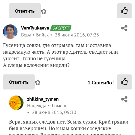
✿
Ответить
VeraTyukaeva
ЭКСПЕРТ
Вера
Бийск
28 июня 2016, 07:25
Гусеница совки, где отгрызла, там и оставила
надземную часть. А этот вредитель съедает или
уносит. Точно не гусеница.
А следы волочения видели?
✿
Ответить
1
Спасибо!
zhilkina_tymen
Надежда
Тюмень
28 июня 2016, 09:30
Вера, явных следов нет. Земля сухая. Край грядки
был взъерошен. Но к нам кошки соседские
захаживают. Вначале даже кошку подозревала.