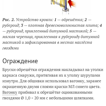
Рис. 2.
Устройство кровли:
1
— обрешётка;
2
—
рубероид;
3
— плотная древесноволокнистая плита;
4
— рубероид, приклеенный битумной мастикой;
5
—
мягкая черепица, приклеенная к рубероиду битумной
мастикой и зафиксированная в местах нахлёста
гвоздями
Ограждение
Бруски обрешётки ограждения накладывал на уголки
каркаса снаружи, притягивая их к уголку шурупами
изнутри. Для обшивки использовал вагонку, заранее
окрашенную двумя слоями краски МЛ синего цвета.
Вагонку
прибивал к обрешётке оцинкованными
гвоздями Ø 1,0 × 20 мм с небольшими шляпками.