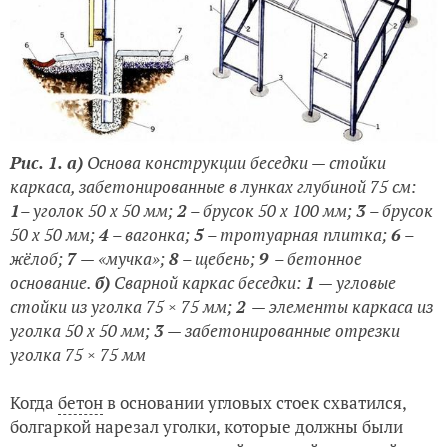
Рис. 1. а)
Основа конструкции беседки — стойки
каркаса, забетонированные в лунках глубиной 75 см:
1
– уголок 50 x 50 мм;
2
– брусок 50 х 100 мм;
3
– брусок
50 х 50 мм;
4
– вагонка;
5
– тротуарная плитка;
6
–
жёлоб;
7
— «мучка»;
8
– щебень;
9
– бетонное
основание.
б)
Сварной каркас беседки:
1
— угловые
стойки из уголка 75 × 75 мм;
2
— элементы каркаса из
уголка 50 x 50 мм;
3
— забетонированные отрезки
уголка 75 × 75 мм
Когда
бетон
в основании угловых стоек схватился,
болгаркой нарезал уголки, которые должны были