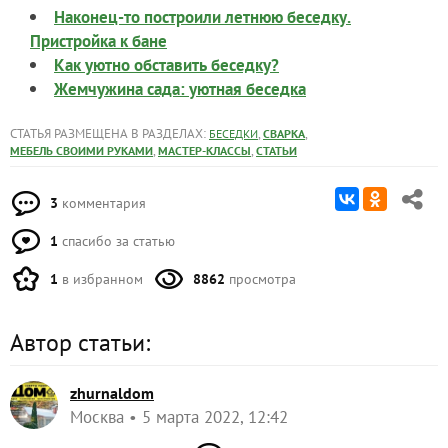
Наконец-то построили летнюю беседку.
Пристройка к бане
Как уютно обставить беседку?
Жемчужина сада: уютная беседка
СТАТЬЯ РАЗМЕЩЕНА В РАЗДЕЛАХ:
,
,
БЕСЕДКИ
СВАРКА
,
,
МЕБЕЛЬ СВОИМИ РУКАМИ
МАСТЕР-КЛАССЫ
СТАТЬИ
3
комментария
1
спасибо за статью
1
в избранном
8862
просмотра
Автор статьи:
zhurnaldom
Москва
5 марта 2022, 12:42