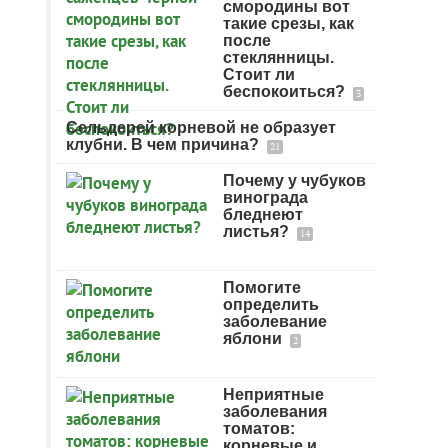
смородины вот
такие срезы, как
после
стеклянницы.
Стоит ли
беспокоиться?
3
Сельдерей корневой не образует
клубни. В чем причина?
21
Почему у чубуков
винограда
бледнеют
листья?
14
Помогите
определить
заболевание
яблони
2
Неприятные
заболевания
томатов:
корневые и