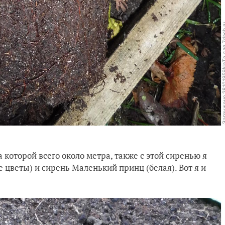
 которой всего около метра, также с этой сиренью я
цветы) и сирень Маленький принц (белая). Вот я и