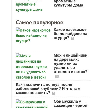
ароматные
культуры дома
Самое популярное
Какое насекомое
было найдено на
огурце?
2
Мох и лишайники
на деревьях:
нужно ли их
удалять со
стволов и веток?
26
Как «вылечить почву» после
заболевшей клубники? И что там
можно посадить?
3
Обнаружила у
саженцев черной