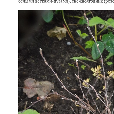
белыми ветками-дугами), снежноягодник (розо