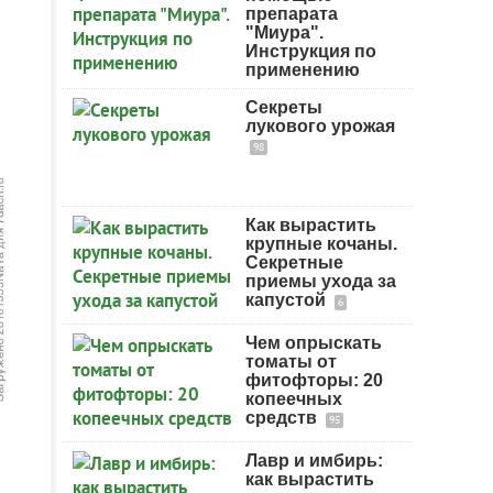
препарата
"Миура".
Инструкция по
применению
Секреты
лукового урожая
98
Как вырастить
крупные кочаны.
Секретные
приемы ухода за
капустой
6
Чем опрыскать
томаты от
фитофторы: 20
копеечных
средств
95
Лавр и имбирь:
как вырастить