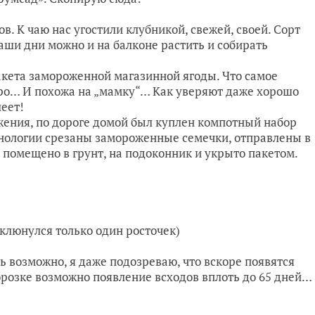
ов. К чаю нас угостили клубникой, свежей, своей. Сорт
аши дни можно и на балконе растить и собирать
пакета замороженной магазинной ягоды. Что самое
дро… И похожа на „мамку“… Как уверяют даже хорошо
леет!
жения, по дороге домой был куплен компотный набор
нологии срезаны замороженные семечки, отправлены в
не помещено в грунт, на подоконник и укрыто пакетом.
клюнулся только один росточек)
 возможно, я даже подозреваю, что вскоре появятся
аморозке возможно появление всходов вплоть до 65 дней…