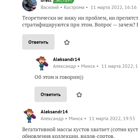
orest
ЭКСПЕРТ
Василий
Кострома
11 марта 2022, 16:16
Теоретически не вижу ни проблем, ни препятс
стратифицируются при этом. Вопрос — зачем? Во
✿
Ответить
Aleksandr14
Александр
Минск
11 марта 2022, 
Об этом и говорим))
✿
Ответить
Aleksandr14
Александр
Минск
11 марта 2022, 19:55
Вегатативной массы кустов хватает (сотни куст
обновления коллекции, видов-сортов.