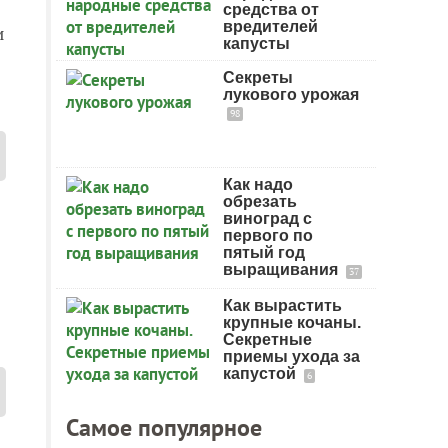
средства от
вредителей
и
капусты
Секреты
лукового урожая
98
Как надо
обрезать
виноград с
первого по
пятый год
выращивания
37
Как вырастить
крупные кочаны.
Секретные
приемы ухода за
капустой
6
Самое популярное