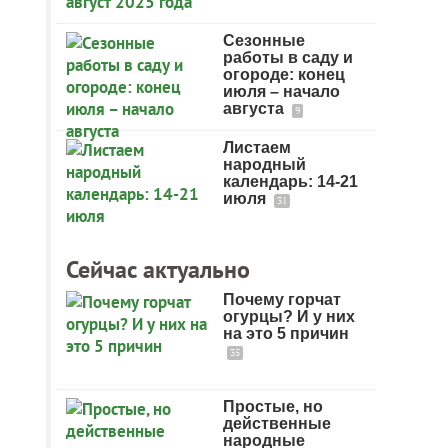
Сезонные
работы в саду и
огороде: конец
июля – начало
августа
9
Листаем
народный
календарь: 14-21
июля
31
Сейчас актуально
Почему горчат
огурцы? И у них
на это 5 причин
35
Простые, но
действенные
народные