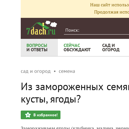
Наш сайт использ
Продолжая испо
ВОПРОСЫ
СЕЙЧАС
САД И
И ОТВЕТЫ
ОБСУЖДАЮТ
ОГОРОД
сад и огород
семена
Из замороженных семя
кусты, ягоды?
В избранное!
Замораживаем ягоды (клубника, малина, черник