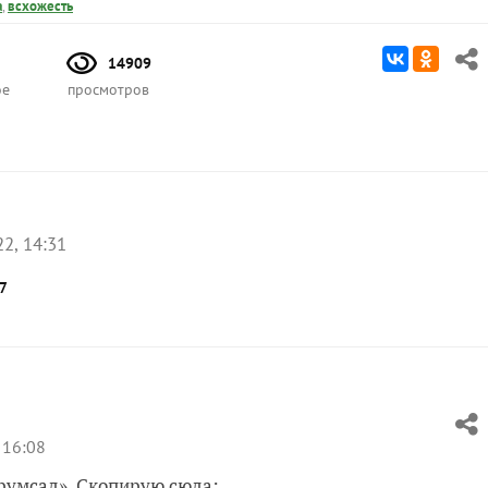
а
,
всхожесть
14909
ое
просмотров
2, 14:31
7
 16:08
орумсад». Скопирую сюда: