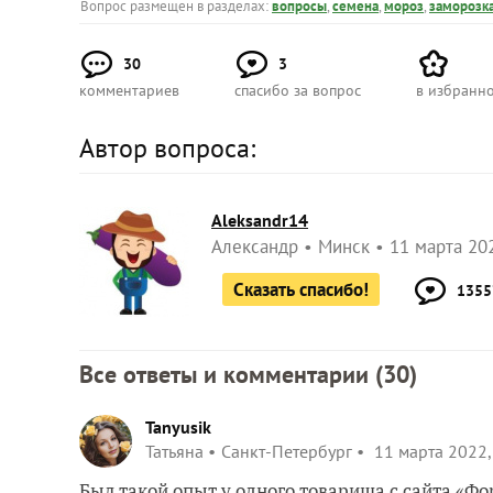
Вопрос размещен в разделах:
вопросы
,
семена
,
мороз
,
заморозк
30
3
комментариев
спасибо за вопрос
в избранн
Автор вопроса:
Aleksandr14
Александр
Минск
11 марта 202
Сказать спасибо!
1355
Все ответы и комментарии (
30
)
Tanyusik
Татьяна
Санкт-Петербург
11 марта 2022,
Был такой опыт у одного товарища с сайта «Ф