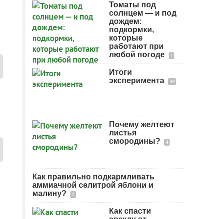
Томаты под
солнцем — и под
дождем:
подкормки,
которые
работают при
любой погоде
1
Итоги
эксперимента
49
Почему желтеют
листья
смородины?
4
Как правильно подкармливать
аммиачной селитрой яблони и
малину?
2
Как спасти