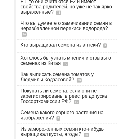
F1, то они считаются F2 и имеют
свойства родителей, но уже не так ярко
выраженные?
13
Что вы думаете о замачивании семян в
неразбавленной перекиси водорода?
16
Кто выращивал семена из аптеки?
9
Хотелось бы узнать мнения и отзывы о
семенах из Китая
72
Как выписать семена томатов у
Людмилы Кодзасовой?
20
Покупать ли семена, если они не
зарегистрированы в реестре допуска
Госсорткомиссии РФ?
13
Семена какого сорного растения на
изображении?
7
Из замороженных семян кто-нибудь
выращивал кусты, ягоды?
30