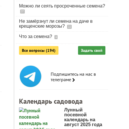
Можно ли сеять просроченные семена?
37
Не замёрзнут ли семена на даче в
крещенские морозы?
22
Что за семена?
4
Все вопросы (194)
Задать свой
Подпишитесь на нас в
телеграме
Календарь садовода
Лунный
посевной
календарь на
август 2025 года