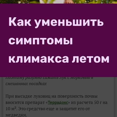
Луковая муха не любит морковную, и наоборот.
Поэтому разумно сажать лук с морковью в
смешанных посадках
При высадке луковиц на поверхность почвы
вносится препарат «
» из расчета 50 г на
Террадокс
10 м². Это средство еще и защитит его от
медведки.