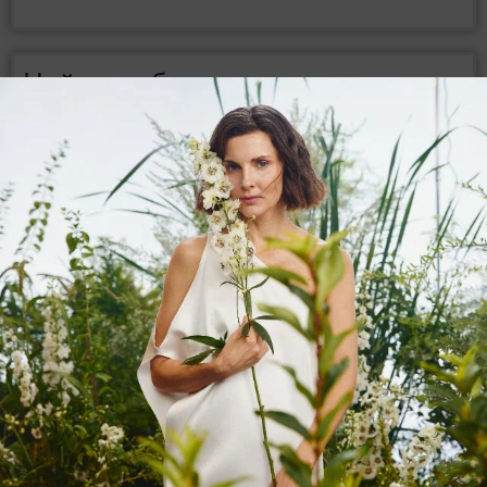
Найти и обезвредить
Очень важно не допускать распространения этой
банды. Необходимо своевременно собирать и
удалять послеуборочные остатки. Осенью —
грядки после лука глубоко перекопать, не
возвращать лук на прежнее место 3 года.
Важен подбор сортов: сладкие поражаются
сильнее, чем острые. Для теплиц необходима
тщательная изоляция от проникновения
вредителя извне. Есть данные об успешном
выращивании лука в смешанных посевах с
морковью (луковая муха не любит морковь, а
морковная не любит лук).