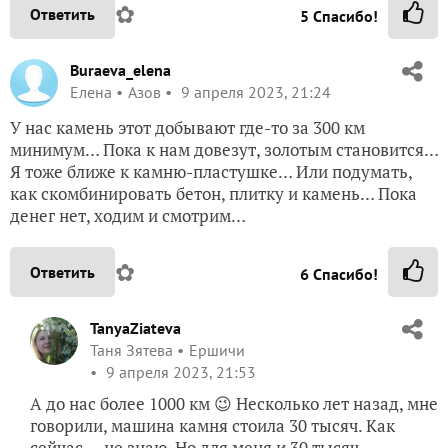
✿
Ответить
5
Спасибо!
Buraeva_elena
Елена
Азов
9 апреля 2023, 21:24
У нас камень этот добывают где-то за 300 км
минимум… Пока к нам довезут, золотым становится…
Я тоже ближе к камню-пластушке… Или подумать,
как скомбинировать бетон, плитку и камень… Пока
денег нет, ходим и смотрим…
✿
Ответить
6
Спасибо!
TanyaZiateva
Таня Зятева
Ершичи
9 апреля 2023, 21:53
А до нас более 1000 км 😉 Несколько лет назад, мне
говорили, машина камня стоила 30 тысяч. Как
сейчас — не знаю. Но для меня и 30 тысяч —