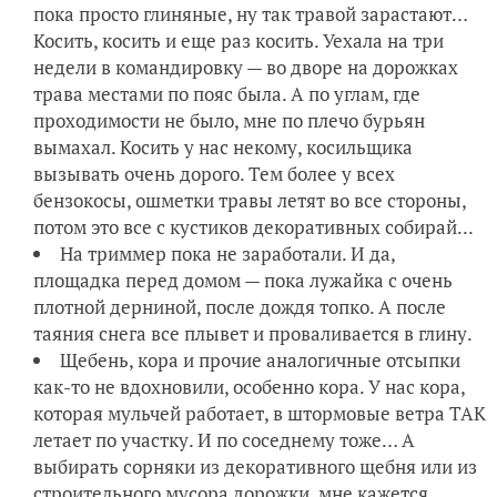
пока просто глиняные, ну так травой зарастают…
Косить, косить и еще раз косить. Уехала на три
недели в командировку — во дворе на дорожках
трава местами по пояс была. А по углам, где
проходимости не было, мне по плечо бурьян
вымахал. Косить у нас некому, косильщика
вызывать очень дорого. Тем более у всех
бензокосы, ошметки травы летят во все стороны,
потом это все с кустиков декоративных собирай...
На триммер пока не заработали. И да,
площадка перед домом — пока лужайка с очень
плотной дерниной, после дождя топко. А после
таяния снега все плывет и проваливается в глину.
Щебень, кора и прочие аналогичные отсыпки
как-то не вдохновили, особенно кора. У нас кора,
которая мульчей работает, в штормовые ветра ТАК
летает по участку. И по соседнему тоже… А
выбирать сорняки из декоративного щебня или из
строительного мусора дорожки, мне кажется,