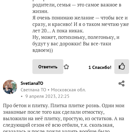
родители, семья — это самое важное в
жизни.
Я очень понимаю желание — чтобы все и
сразу, и красиво! И я о таком мечтаю уже
лет 20… А пока никак.
Ну, может, потихоньку, полегоньку, и
будут у вас дорожки! Вы все-таки
вдвоем))
✿
Ответить
1
Спасибо!
SvetlanaTO
Светлана ТО
Московская обл.
9 апреля 2023, 22:25
Про бетон и плитку. Плитка плитке рознь. Одни мои
знакомые после того как сделали отмостку,
выложили на неё плитку, простую, из остатков. А на
следующий сезон её всю отбили, т.к. скользкая,
оказалась и после дождя ходить вообще было