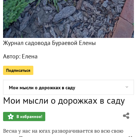
Как луковичные вписываются в мою концепцию малоуход
Декоративные кустарники в засушливом климате. Отчет за
Журнал садовода Бураевой Елены
Оотеки богомолов в моем саду
Автор:
Елена
Каким был мой сад в 2020 году и ранее
Подписаться
Декоративные кустарники в засушливом климате. Отчет за
Мои мысли о дорожках в саду
Мои мысли о дорожках в саду
Мой сад. Обход 07 апреля 2023 года (продолжение)
В избранное!
Мой сад. Обход 07 апреля 2023 года
Весна у нас на югах разворачивается во всю свою
Хотела малоуходный сад. Что получилось (декоративные 