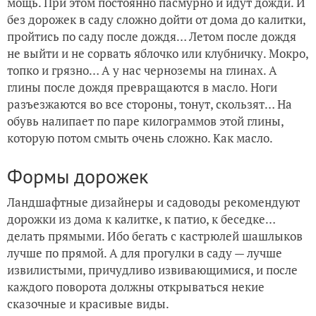
мощь. При этом постоянно пасмурно и идут дожди. И
без дорожек в саду сложно дойти от дома до калитки,
Плодово-ягодные растения в моем саду. Что и как расте
пройтись по саду после дождя… Летом после дождя
не выйти и не сорвать яблочко или клубничку. Мокро,
Плодово-ягодные растения в моем саду... Что и как расте
топко и грязно… А у нас черноземы на глинах. А
глины после дождя превращаются в масло. Ноги
разъезжаются во все стороны, тонут, скользят… На
обувь налипает по паре килограммов этой глины,
которую потом смыть очень сложно. Как масло.
Формы дорожек
Ландшафтные дизайнеры и садоводы рекомендуют
дорожки из дома к калитке, к патио, к беседке…
делать прямыми. Ибо бегать с кастрюлей шашлыков
лучше по прямой. А для прогулки в саду — лучше
извилистыми, причудливо извивающимися, и после
каждого поворота должны открываться некие
сказочные и красивые виды.