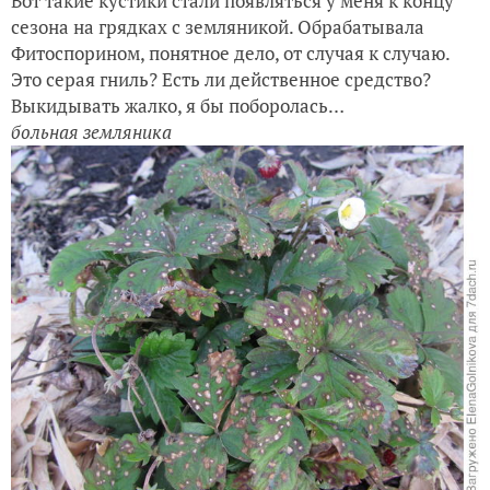
Вот такие кустики стали появляться у меня к концу
сезона на грядках с земляникой. Обрабатывала
Фитоспорином, понятное дело, от случая к случаю.
Это серая гниль? Есть ли действенное средство?
Выкидывать жалко, я бы поборолась…
больная земляника