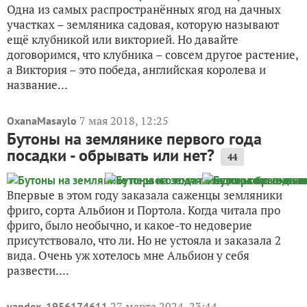
Одна из самых распространённых ягод на дачных
участках – земляника садовая, которую называют
ещё клубникой или викторией. Но давайте
договоримся, что клубника – совсем другое растение,
а Виктория – это победа, английская королева и
название...
7 мая 2018, 12:25
OxanaMasaylo
Бутоны на землянике первого года
посадки - обрывать или нет?
44
Впервые в этом году заказала саженцы земляники
фриго, сорта Альбион и Портола. Когда читала про
фриго, было необычно, и какое-то недоверие
присутствовало, что ли. Но не устояла и заказала 2
вида. Очень уж хотелось мне Альбион у себя
развести....
27 марта 2024, 23:44
yandex_1956174611