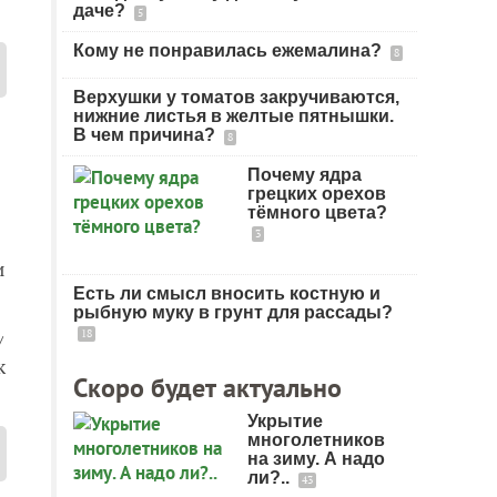
даче?
5
Кому не понравилась ежемалина?
8
Верхушки у томатов закручиваются,
нижние листья в желтые пятнышки.
В чем причина?
8
Почему ядра
грецких орехов
тёмного цвета?
3
и
Есть ли смысл вносить костную и
рыбную муку в грунт для рассады?
18
/
к
Скоро будет актуально
Укрытие
многолетников
на зиму. А надо
ли?..
43