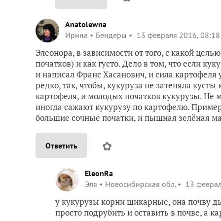
Anatolewna
Ирина
Бендеры
13 февраля 2016, 08:18
Элеонора, в зависимости от того, с какой цел
початков) и как густо. Дело в том, что если кук
и написал Франс Хасанович, и сила картофеля у
редко, так, чтобы, кукуруза не затеняла кусты
картофеля, и молодых початков кукурузы. Не м
иногда сажают кукурузу по картофелю. Примерн
большие сочные початки, и пышная зелёная ма
✿
Ответить
EleonRa
Эля
Новосибирская обл.
13 феврал
у кукурузы корни шикарные, она почву д
просто подрубить и оставить в почве, а