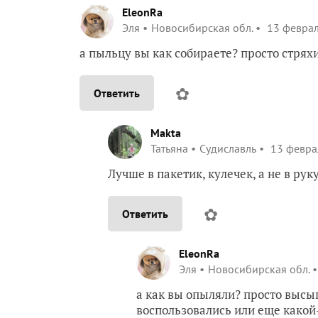
EleonRa
Эля
Новосибирская обл.
13 феврал
а пыльцу вы как собираете? просто стрях
✿
Ответить
Makta
Татьяна
Судиславль
13 феврал
Лучше в пакетик, кулечек, а не в руку
✿
Ответить
EleonRa
Эля
Новосибирская обл.
а как вы опыляли? просто высы
воспользовались или еще какой-