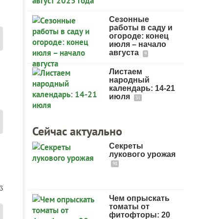
Сезонные
работы в саду и
огороде: конец
июля – начало
августа
9
Листаем
народный
календарь: 14-21
июля
31
Сейчас актуально
Секреты
лукового урожая
98
3
Чем опрыскать
томаты от
фитофторы: 20