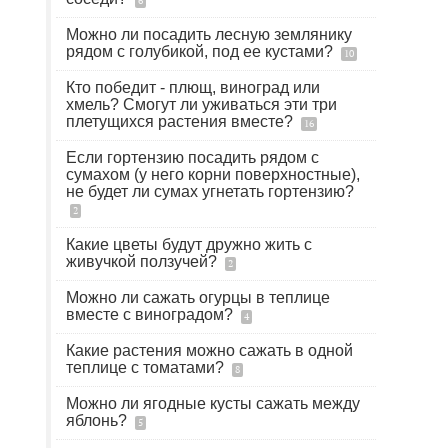
6
Можно ли посадить лесную землянику
рядом с голубикой, под ее кустами?
10
Кто победит - плющ, виноград или
хмель? Смогут ли уживаться эти три
плетущихся растения вместе?
16
Если гортензию посадить рядом с
сумахом (у него корни поверхностные),
не будет ли сумах угнетать гортензию?
2
Какие цветы будут дружно жить с
живучкой ползучей?
2
Можно ли сажать огурцы в теплице
вместе с виноградом?
4
Какие растения можно сажать в одной
теплице с томатами?
8
Можно ли ягодные кусты сажать между
яблонь?
5