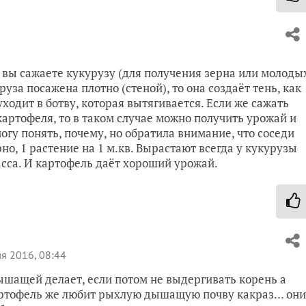
ью вы сажаете кукурузу (для получения зерна или молоды
уруза посажена плотно (стеной), то она создаёт тень, как
ходит в ботву, которая вытягивается. Если же сажать
 картофеля, то в таком случае можно получить урожай и
огу понять, почему, но обратила внимание, что соседи
о, 1 растение на 1 м.кв. Вырастают всегда у кукурузы
сса. И картофель даёт хороший урожай.
я 2016, 08:44
ышащей делает, если потом не выдергивать корень а
 картофель же любит рыхлую дышащую почву какраз… они