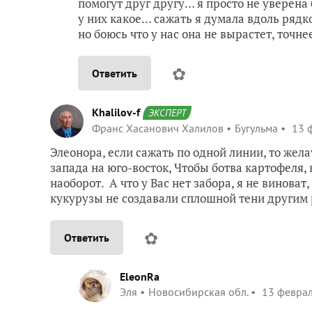
помогут друг другу… я просто не уверена 
у них какое… сажать я думала вдоль ряд
но боюсь что у нас она не вырастет, точ
✿
Ответить
Khalilov-f
ЭКСПЕРТ
Франс Хасанович Халилов
Бугульма
13 ф
Элеонора, если сажать по одной линии, то жела
запада на юго-восток, Чтобы ботва картофеля, 
наоборот. А что у Вас нет забора, я не виноват
кукурузы не создавали сплошной тени другим р
✿
Ответить
EleonRa
Эля
Новосибирская обл.
13 феврал