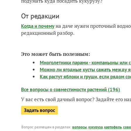
подумать куда посадить кукурузу?
От редакции
на даче нужен проточный водно
Когда и почему
редакционный разбор.
Это может быть полезным:
Многолетники парами - компаньоны или 
Можно ли ягодные кусты сажать между 
Как растут яблоки и груши, если рядом с
Все вопросы о совместимости растений (196)
У вас есть свой дачный вопрос? Задайте его 
Задать вопрос
Вопрос размещен в разделах:
вопросы
,
кукуруза
,
картофель
,
сов