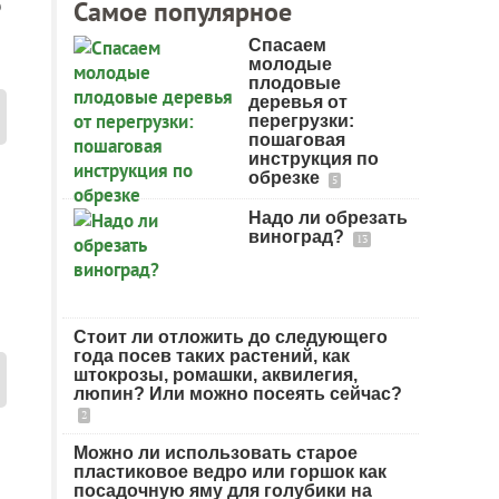
о
Самое популярное
Спасаем
молодые
плодовые
деревья от
перегрузки:
пошаговая
инструкция по
обрезке
5
Надо ли обрезать
виноград?
13
Стоит ли отложить до следующего
года посев таких растений, как
штокрозы, ромашки, аквилегия,
люпин? Или можно посеять сейчас?
2
Можно ли использовать старое
пластиковое ведро или горшок как
посадочную яму для голубики на