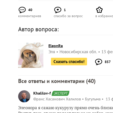
40
1
комментариев
спасибо за вопрос
в избранн
Автор вопроса:
EleonRa
Эля
Новосибирская обл.
13 фе
Сказать спасибо!
857
Все ответы и комментарии (
40
)
Khalilov-f
ЭКСПЕРТ
Франс Хасанович Халилов
Бугульма
13 ф
Элеонора я сажаю кукурузу прямо очень близко