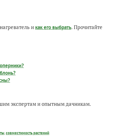
нагреватель и
. Прочитайте
как его выбрать
соперники?
яблонь?
осны?
нашим экспертам и опытным дачникам.
еты
,
совместимость растений