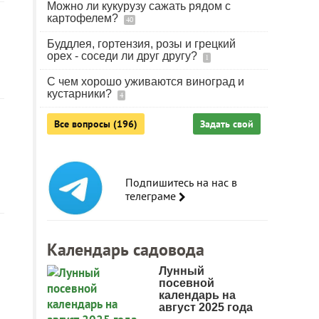
Можно ли кукурузу сажать рядом с
картофелем?
40
Буддлея, гортензия, розы и грецкий
орех - соседи ли друг другу?
1
С чем хорошо уживаются виноград и
кустарники?
4
Все вопросы (196)
Задать свой
Подпишитесь на нас в
телеграме
Календарь садовода
Лунный
посевной
календарь на
август 2025 года