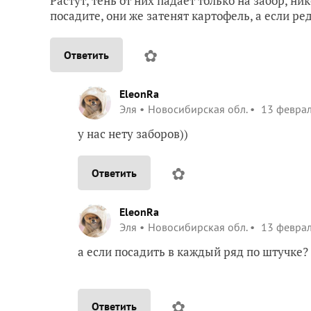
Растут, тень от них падает только на забор, н
посадите, они же затенят картофель, а если ред
✿
Ответить
EleonRa
Эля
Новосибирская обл.
13 феврал
у нас нету заборов))
✿
Ответить
EleonRa
Эля
Новосибирская обл.
13 феврал
а если посадить в каждый ряд по штучке
✿
Ответить