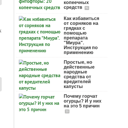
копеечных
средств
95
Как избавиться
от сорняков на
грядках с
х
помощью
препарата
"Миура".
Инструкция по
применению
Простые, но
действенные
народные
средства от
вредителей
капусты
Почему горчат
огурцы? И у них
на это 5 причин
35