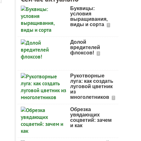
Буквицы:
условия
выращивания,
виды и сорта
7
Долой
вредителей
флоксов!
1
Рукотворные
луга: как создать
луговой цветник
из
многолетников
7
Обрезка
увядающих
соцветий: зачем
и как