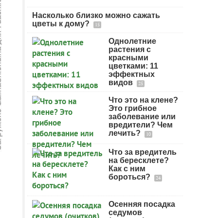
Насколько близко можно сажать
цветы к дому?
15
Однолетние
растения с
красными
цветками: 11
эффектных
видов
25
Что это на клене?
Это грибное
заболевание или
вредители? Чем
лечить?
10
Что за вредитель
на бересклете?
Как с ним
бороться?
24
Осенняя посадка
седумов