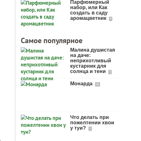
Парфюмерный
набор, или Как
создать в саду
аромацветник
9
Самое популярное
Малина душистая
на даче:
неприхотливый
кустарник для
солнца и тени
7
Монарда
55
Что делать при
пожелтении хвои
у туи?
1