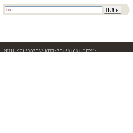
ИНН: 9715003782 КПП: 771501001 ОГРН:
5147746293448
Email:
info@7dach.ru
Тел: +7 (916) 710-7449 (семена не продаем!)
Главная страница
Сейчас публикуют
Сейчас обсуждают
Дачные вопросы
Помощь
Все товары
Все фото