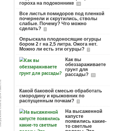
гороха на подоконнике
16
Все листья помидоров под пленкой
почернели и скрутились, стволы
слабые. Почему? Что можно
сделать?
2
Опрыскала плодоносящие огурцы
бором 2 г на 2,5 литра. Ожога нет.
Можно ли есть эти огурцы?
2
Как вы
обеззараживаете
грунт для
рассады?
22
Какой баковой смесью обработать
смородину и крыжовник по
распущенным почкам?
3
На высаженной
капусте
появились какие-
то светлые