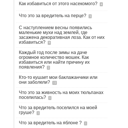
Как избавиться от этого насекомого?
4
Что это за вредитель на перце?
3
С наступлением весны появились
маленькие мухи над землей, где
засажена декоративная лоза. Как от них
избавиться?
9
Каждый год после зимы на даче
огромное количество мошек. Как
избавиться или найти причину их
появления?
2
Кто-то кушает мои баклажанчики или
они заболели?
13
Что это за живность на моих тюльпанах
поселилась?
5
Что за вредитель поселился на моей
груше?
2
Что за вредитель на яблоне ?
1