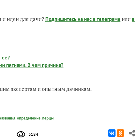
 и идеи для дачи?
или
Подпишитесь на нас
в телеграме
в
т её?
ми пятнами. В чем причина?
нашим экспертам и опытным дачникам.
названия
,
определение
,
перцы
3184