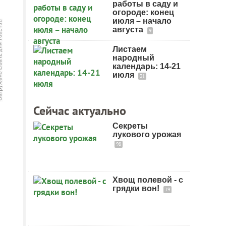
работы в саду и
огороде: конец
июля – начало
августа
9
Листаем
народный
календарь: 14-21
июля
31
Сейчас актуально
Секреты
лукового урожая
98
Хвощ полевой - с
грядки вон!
19