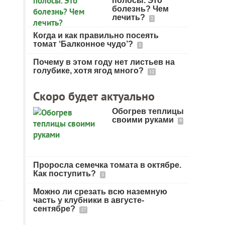
полосы. Это
болезнь? Чем
лечить?
2
Когда и как правильно посеять
томат ‘Балконное чудо’?
5
Почему в этом году нет листьев на
голубике, хотя ягод много?
12
Скоро будет актуально
Обогрев теплицы
своими руками
9
Проросла семечка томата в октябре.
Как поступить?
5
Можно ли срезать всю наземную
часть у клубники в августе-
сентябре?
17